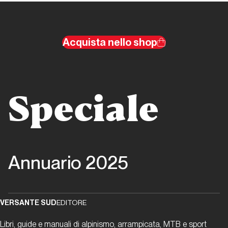
e ghiaccio
Report Alpinismo e
Acquista nello shop
ghiaccio
Febbraio
2025.
Alpinismo
Speciale
e ghiaccio
Report Alpinismo e
ghiaccio
Annuario 2025
Marzo
2025.
Alpinismo
VERSANTE SUD
EDITORE
e ghiaccio
Libri, guide e manuali di alpinismo, arrampicata, MTB e sport