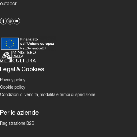
outdoor
Report Alpinismo e
ghiaccio
Aprile
2025.
Alpinismo
e ghiaccio
Report Alpinismo e
Legal & Cookies
ghiaccio
Privacy policy
Maggio
Cookie policy
2025.
Condizioni di vendita, modalità e tempi di spedizione
Alpinismo
e ghiaccio
Per le aziende
Registrazione B2B
Report Alpinismo e
ghiaccio