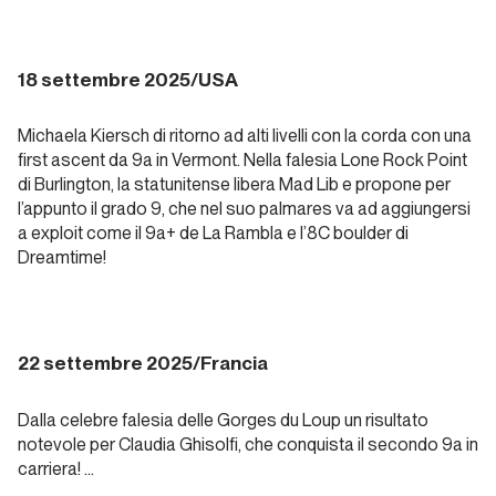
2024.
Alpinismo
e ghiaccio
18 settembre 2025/USA
Report Alpinismo e
Michaela Kiersch di ritorno ad alti livelli con la corda con una
ghiaccio
first ascent da 9a in Vermont. Nella falesia Lone Rock Point
di Burlington, la statunitense libera
Mad Lib
e propone per
Dicembre
l’appunto il grado 9, che nel suo palmares va ad aggiungersi
2024.
a exploit come il 9a+ de
La Rambla
e l’8C boulder di
Alpinismo
Dreamtime
!
e ghiaccio
Report Alpinismo e
22 settembre 2025/Francia
ghiaccio
Dalla celebre falesia delle Gorges du Loup un risultato
Gennaio
notevole per Claudia Ghisolfi, che conquista il secondo 9a in
2025.
carriera! …
Alpinismo