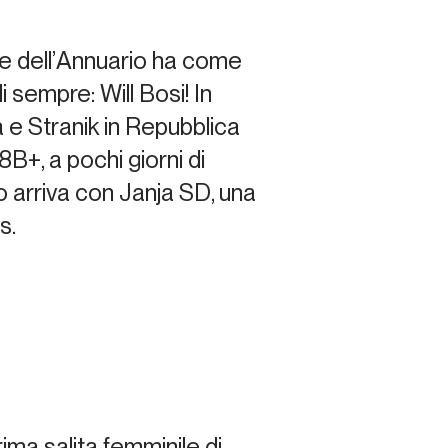
 dell’
Annuario
ha come
i sempre: Will Bosi! In
a e Stranik in Repubblica
8B+, a pochi giorni di
o arriva con
Janja SD
, una
s.
ima salita femminile di