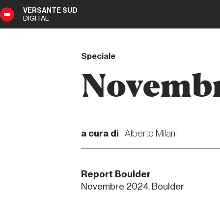
VERSANTE SUD
DIGITAL
50
DIGITAL
Speciale
Novembr
a cura di
Alberto Milani
Report Boulder
Novembre 2024. Boulder