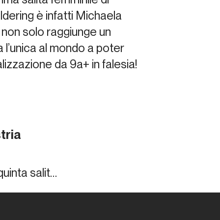
uldering è infatti Michaela
 non solo raggiunge un
ta l’unica al mondo a poter
zzazione da 9a+ in falesia!
tria
uinta salit…