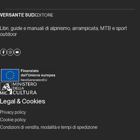
Report Alpinismo e
ghiaccio
VERSANTE SUD
EDITORE
Aprile
Libri, guide e manuali di alpinismo, arrampicata, MTB e sport
2025.
outdoor
Alpinismo
e ghiaccio
Report Alpinismo e
ghiaccio
Maggio
2025.
Legal & Cookies
Alpinismo
e ghiaccio
Privacy policy
Cookie policy
Condizioni di vendita, modalità e tempi di spedizione
Report Alpinismo e
ghiaccio