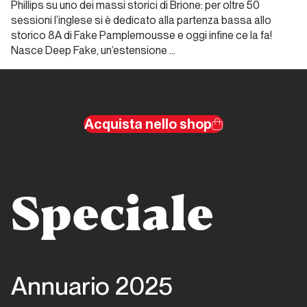
Phillips su uno dei massi storici di Brione: per oltre 50
e ghiaccio
sessioni l’inglese si è dedicato alla partenza bassa allo
storico 8A di
Fake Pamplemousse
e oggi infine ce la fa!
Report Alpinismo e
Nasce
Deep Fake
, un’estensione …
ghiaccio
Febbraio
2025.
Acquista nello shop
Alpinismo
e ghiaccio
Report Alpinismo e
ghiaccio
Speciale
Marzo
2025.
Alpinismo
Annuario 2025
e ghiaccio