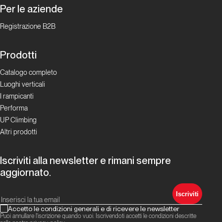
Per le aziende
Giugno
Registrazione B2B
2025.
Alpinismo
Prodotti
e ghiaccio
Catalogo completo
Luoghi verticali
Report Alpinismo e
ghiaccio
I rampicanti
Performa
Luglio
UP Climbing
2025.
Altri prodotti
Alpinismo
e ghiaccio
Iscriviti alla newsletter e rimani sempre
aggiornato.
Report Alpinismo e
ghiaccio
Iscriviti
Accetto le condizioni generali e di ricevere le newsletter
Agosto
Puoi annullare l'iscrizione quando vuoi. Iscrivendoti accetti le condizioni descritte