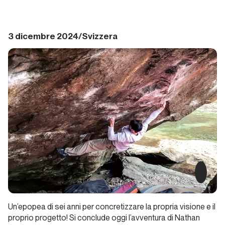
2024.
Alpinismo
e ghiaccio
3 dicembre 2024/Svizzera
Report Alpinismo e
ghiaccio
Dicembre
2024.
Alpinismo
e ghiaccio
Report Alpinismo e
ghiaccio
Gennaio
2025.
Un’epopea di sei anni per concretizzare la propria visione e il
Alpinismo
proprio progetto! Si conclude oggi l’avventura di Nathan