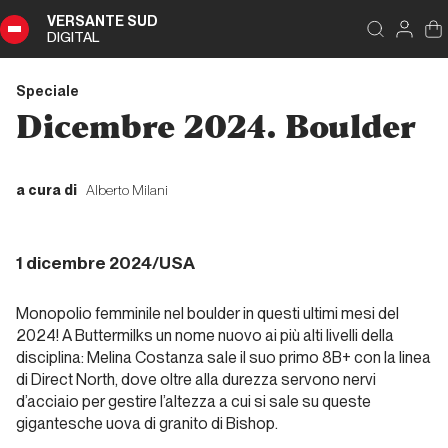
VERSANTE SUD
DIGITAL
Indice
Chiudi
DIGITAL
Speciale
Speciale
Dicembre 2024. Boulder
Sommario
a cura di
Alberto Milani
Editoriale
1 dicembre 2024/USA
Editoriale
Monopolio femminile nel boulder in questi ultimi mesi del
2024! A Buttermilks un nome nuovo ai più alti livelli della
disciplina: Melina Costanza sale il suo primo 8B+ con la linea
Report Alpinismo e
di
Direct North,
dove oltre alla durezza servono nervi
ghiaccio
d’acciaio per gestire l’altezza a cui si sale su queste
gigantesche uova di granito di Bishop.
Novembre