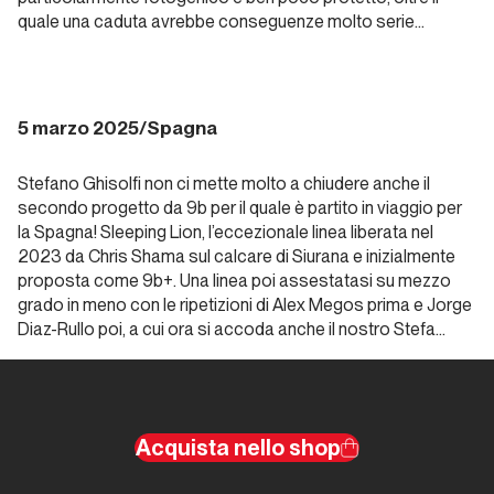
2024.
quale una caduta avrebbe conseguenze molto serie…
Alpinismo
e ghiaccio
5 marzo 2025/Spagna
Report Alpinismo e
ghiaccio
Stefano Ghisolfi non ci mette molto a chiudere anche il
Dicembre
secondo progetto da 9b per il quale è partito in viaggio per
2024.
la Spagna!
Sleeping Lion
, l’eccezionale linea liberata nel
Alpinismo
2023 da Chris Shama sul calcare di Siurana e inizialmente
proposta come 9b+. Una linea poi assestatasi su mezzo
e ghiaccio
grado in meno con le ripetizioni di Alex Megos prima e Jorge
Diaz-Rullo poi, a cui ora si accoda anche il nostro Stefa…
Report Alpinismo e
ghiaccio
Gennaio
Acquista nello shop
2025.
Alpinismo