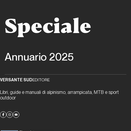
e ghiaccio
Speciale
Report Alpinismo e
ghiaccio
Febbraio
2025.
Annuario 2025
Alpinismo
e ghiaccio
Report Alpinismo e
VERSANTE SUD
EDITORE
ghiaccio
Libri, guide e manuali di alpinismo, arrampicata, MTB e sport
Marzo
outdoor
2025.
Alpinismo
e ghiaccio