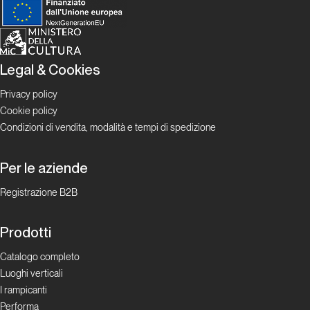
Report Alpinismo e
ghiaccio
Aprile
Legal & Cookies
2025.
Alpinismo
Privacy policy
e ghiaccio
Cookie policy
Condizioni di vendita, modalità e tempi di spedizione
Report Alpinismo e
ghiaccio
Per le aziende
Registrazione B2B
Maggio
2025.
Alpinismo
Prodotti
e ghiaccio
Catalogo completo
Luoghi verticali
I rampicanti
Report Alpinismo e
ghiaccio
Performa