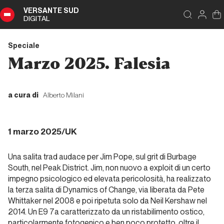
VERSANTE SUD
DIGITAL
Indice
Chiudi
DIGITAL
Speciale
Speciale
Marzo 2025. Falesia
Sommario
a cura di
Alberto Milani
Editoriale
1 marzo 2025/UK
Editoriale
Una salita trad audace per Jim Pope, sul grit di Burbage
South, nel Peak District. Jim, non nuovo a exploit di un certo
impegno psicologico ed elevata pericolosità, ha realizzato
Report Alpinismo e
la terza salita di
Dynamics of Change
, via liberata da Pete
ghiaccio
Whittaker nel 2008 e poi ripetuta solo da Neil Kershaw nel
2014. Un E9 7a caratterizzato da un ristabilimento ostico,
Novembre
particolarmente fotogenico e ben poco protetto, oltre il