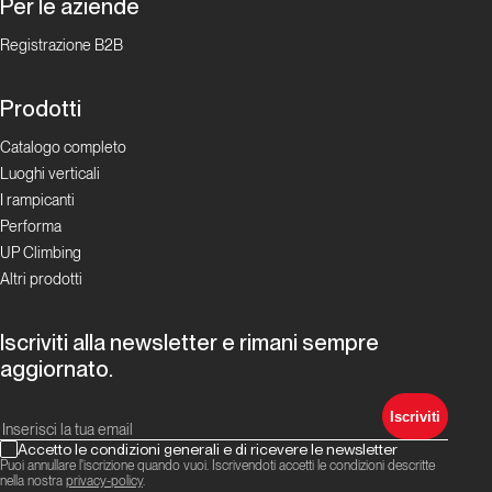
Per le aziende
Giugno
Registrazione B2B
2025.
Alpinismo
Prodotti
e ghiaccio
Catalogo completo
Luoghi verticali
Report Alpinismo e
I rampicanti
ghiaccio
Performa
UP Climbing
Luglio
Altri prodotti
2025.
Alpinismo
e ghiaccio
Iscriviti alla newsletter e rimani sempre
aggiornato.
Report Alpinismo e
Iscriviti
ghiaccio
Accetto le condizioni generali e di ricevere le newsletter
Puoi annullare l'iscrizione quando vuoi. Iscrivendoti accetti le condizioni descritte
Agosto
nella nostra
privacy-policy
.