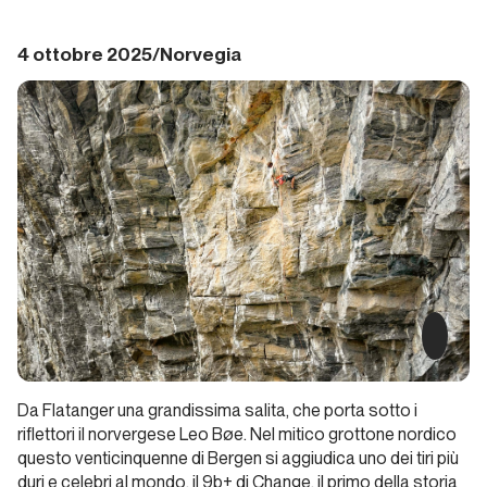
2024.
Alpinismo
4 ottobre 2025/Norvegia
e ghiaccio
Report Alpinismo e
ghiaccio
Dicembre
2024.
Alpinismo
e ghiaccio
Report Alpinismo e
ghiaccio
Da Flatanger una grandissima salita, che porta sotto i
Gennaio
riflettori il norvergese Leo Bøe. Nel mitico grottone nordico
2025.
questo venticinquenne di Bergen si aggiudica uno dei tiri più
Alpinismo
duri e celebri al mondo, il 9b+ di
Change
, il primo della storia