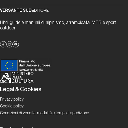
Report Alpinismo e
ghiaccio
VERSANTE SUD
EDITORE
Libri, guide e manuali di alpinismo, arrampicata, MTB e sport
Aprile
outdoor
2025.
Alpinismo
e ghiaccio
Report Alpinismo e
ghiaccio
Maggio
2025.
Legal & Cookies
Alpinismo
Privacy policy
e ghiaccio
Cookie policy
Condizioni di vendita, modalità e tempi di spedizione
Report Alpinismo e
ghiaccio