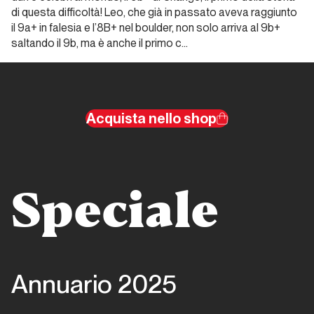
e ghiaccio
di questa difficoltà! Leo, che già in passato aveva raggiunto
il 9a+ in falesia e l’8B+ nel boulder, non solo arriva al 9b+
saltando il 9b, ma è anche il primo c…
Report Alpinismo e
ghiaccio
Febbraio
2025.
Acquista nello shop
Alpinismo
e ghiaccio
Report Alpinismo e
Speciale
ghiaccio
Marzo
2025.
Alpinismo
Annuario 2025
e ghiaccio