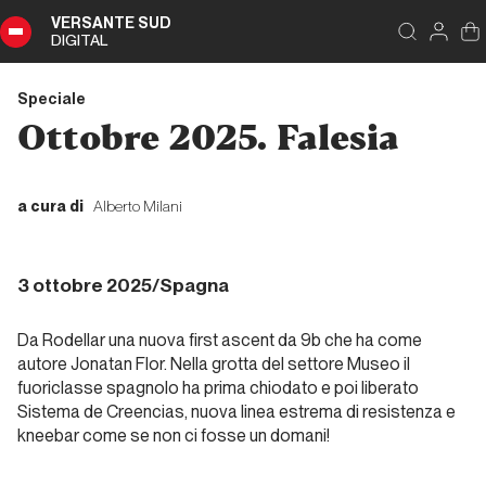
VERSANTE SUD
DIGITAL
Indice
Chiudi
DIGITAL
Speciale
Speciale
Ottobre 2025. Falesia
Sommario
a cura di
Alberto Milani
Editoriale
3 ottobre 2025/Spagna
Editoriale
Da Rodellar una nuova first ascent da 9b che ha come
autore Jonatan Flor. Nella grotta del settore Museo il
fuoriclasse spagnolo ha prima chiodato e poi liberato
Report Alpinismo e
Sistema de Creencias
, nuova linea estrema di resistenza e
ghiaccio
kneebar come se non ci fosse un domani!
Novembre