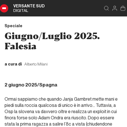
VERSANTE SUD
DIGITAL
Indice
Chiudi
DIGITAL
Speciale
Speciale
Giugno/Luglio 2025.
Sommario
Falesia
a cura di
Alberto Milani
Editoriale
2 giugno 2025/Spagna
Editoriale
Ormai sappiamo che quando Janja Garnbret mette mani e
Report Alpinismo e
piedi sulla roccia qualcosa di unico è in arrivo... Tuttavia, a
ghiaccio
Osp la slovena va davvero oltre e realizza un exploit in cui
finora forse solo Adam Ondra era riuscito. Dopo essere
Novembre
stata la prima ragazza a salire l’8c a vista (chiudendone