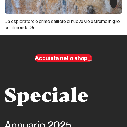
e ghiaccio
Report Alpinismo e
Da esploratore e primo salitore di nuove vie estreme in giro
ghiaccio
per il mondo, Se…
Febbraio
2025.
Alpinismo
Acquista nello shop
e ghiaccio
Report Alpinismo e
ghiaccio
Speciale
Marzo
2025.
Alpinismo
e ghiaccio
Annuario 2025