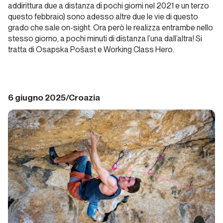
2024.
addirittura due a distanza di pochi giorni nel 2021 e un terzo
Alpinismo
questo febbraio) sono adesso altre due le vie di questo
grado che sale on-sight. Ora però le realizza entrambe nello
e ghiaccio
stesso giorno, a pochi minuti di distanza l’una dall’altra! Si
tratta di Osapska Pošast e
Working Class Hero
.
Report Alpinismo e
ghiaccio
Dicembre
6 giugno 2025/Croazia
2024.
Alpinismo
e ghiaccio
Report Alpinismo e
ghiaccio
Gennaio
2025.
Alpinismo