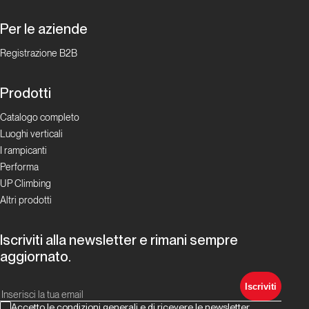
Giugno
Per le aziende
2025.
Registrazione B2B
Alpinismo
e ghiaccio
Prodotti
Catalogo completo
Report Alpinismo e
ghiaccio
Luoghi verticali
I rampicanti
Luglio
Performa
2025.
UP Climbing
Alpinismo
Altri prodotti
e ghiaccio
Iscriviti alla newsletter e rimani sempre
aggiornato.
Report Alpinismo e
ghiaccio
Iscriviti
Agosto
Accetto le condizioni generali e di ricevere le newsletter