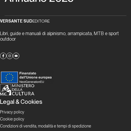
Report Alpinismo e
ghiaccio
VERSANTE SUD
EDITORE
Aprile
2025.
Libri, guide e manuali di alpinismo, arrampicata, MTB e sport
outdoor
Alpinismo
e ghiaccio
Report Alpinismo e
ghiaccio
Maggio
2025.
Alpinismo
Legal & Cookies
e ghiaccio
Privacy policy
Cookie policy
Report Alpinismo e
Condizioni di vendita, modalità e tempi di spedizione
ghiaccio