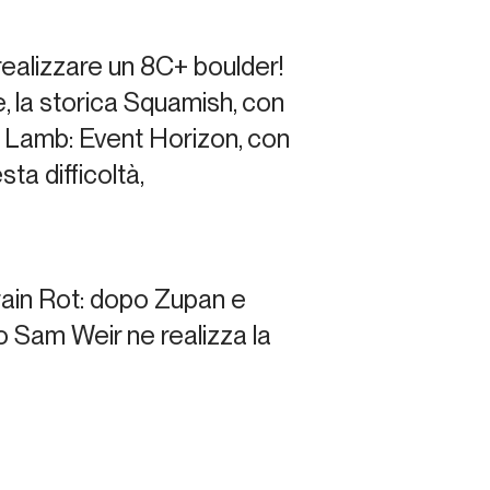
realizzare un 8C+ boulder!
, la storica Squamish, con
y Lamb:
Event Horizon
, con
ta difficoltà,
ain Rot
: dopo Zupan e
o Sam Weir ne realizza la