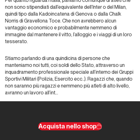
Per quanto riguarda l’Italia, parliamo comunque di atleti che
Dalle
non sono stipendiati dall’equivalente dell’Inter o del Milan,
riviste… a
quindi tipo dalla Kadoincatena di Genova o dalla Chalk
Instagram!
Norris di Gravellona Toce. Che non avrebbero alcun
vantaggio economico e probabilmente nemmeno di
immagine dal mantenere il vitto, l’alloggio e i viaggi di un loro
Dalla carta all'etere
tesserato.
L’assassinio
Stiamo parlando di una quindicina di persone che
della
manteniamo noi tutti, coi soldi dello Stato, attraverso un
lontananza
inquadramento professionale speciale all’interno dei Gruppi
Sportivi Militari (Polizia, Esercito ecc..). Ragazzi che, quando
non saranno più ragazzi e nemmeno più atleti di alto livello,
Dalla carta all'etere
avranno un lavoro all’int…
Cinquant’anni
di carta
stampata
Acquista nello shop
verticale:
quale futuro?