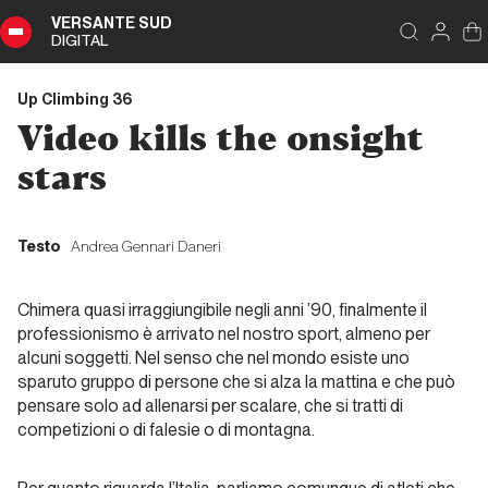
VERSANTE SUD
DIGITAL
Indice
Chiudi
DIGITAL
Up Climbing 36
Up
Video kills the onsight
Climbing
36
stars
Sommario
Testo
Andrea Gennari Daneri
Chimera quasi irraggiungibile negli anni ’90, finalmente il
Editoriale
professionismo è arrivato nel nostro sport, almeno per
alcuni soggetti. Nel senso che nel mondo esiste uno
Editoriale
sparuto gruppo di persone che si alza la mattina e che può
pensare solo ad allenarsi per scalare, che si tratti di
competizioni o di falesie o di montagna.
Dalla carta all'etere