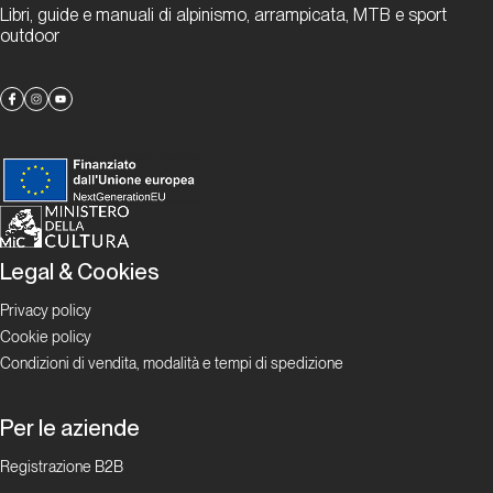
Montagne
Libri, guide e manuali di alpinismo, arrampicata, MTB e sport
outdoor
Dalla carta all'etere
Climb&Media
Dalla carta
all'etere
Tra carta
Legal & Cookies
stampata
Privacy policy
e social
Cookie policy
media
Condizioni di vendita, modalità e tempi di spedizione
alla
ricerca
Per le aziende
di un
limite
Registrazione B2B