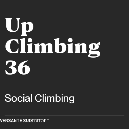
Dalla
carta
Up
all'etere
Alp
Climbing
Dalla carta
all'etere
36
Andrea
Gennari
Daneri
ITW
Social Climbing
Dalla carta all'etere
VERSANTE SUD
EDITORE
Meridiani