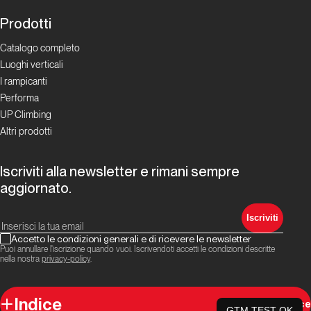
Dalla carta all'etere
Prodotti
Catalogo completo
8a.nu: un
Luoghi verticali
riferimento
I rampicanti
del web da
Performa
oltre 25
UP Climbing
anni
Altri prodotti
La rivoluzione
Iscriviti alla newsletter e rimani sempre
social oggi
aggiornato.
Brocchi
Iscriviti
sui
Accetto le condizioni generali e di ricevere le newsletter
Blocchi
Puoi annullare l'iscrizione quando vuoi. Iscrivendoti accetti le condizioni descritte
nella nostra
privacy-policy
.
La rivoluzione
social oggi
Indice
© Versante Sud 2026
Indice
GTM TEST OK