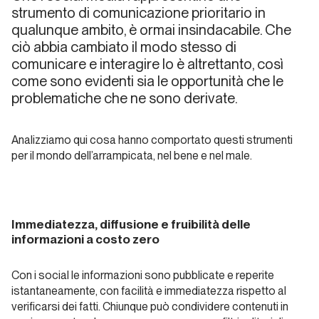
strumento di comunicazione prioritario in
qualunque ambito, è ormai insindacabile. Che
Dalla
carta
ciò abbia cambiato il modo stesso di
all'etere
comunicare e interagire lo è altrettanto, così
come sono evidenti sia le opportunità che le
Alp
problematiche che ne sono derivate.
Dalla carta
all'etere
Analizziamo qui cosa hanno comportato questi strumenti
per il mondo dell’arrampicata, nel bene e nel male.
Andrea
Gennari
Daneri
Immediatezza, diffusione e fruibilità delle
ITW
informazioni a costo zero
Dalla carta all'etere
Con i social le informazioni sono pubblicate e reperite
istantaneamente, con facilità e immediatezza rispetto al
Meridiani
verificarsi dei fatti. Chiunque può condividere contenuti in