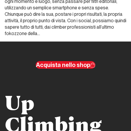
ogni momento e luogo, senza passare per filtri editoriali,
Montagne
utilizzando un semplice smartphone e senza spese.
Chiunque può dire la sua, postare i propri risultati, la propria
Dalla carta all'etere
attività, il proprio punto di vista. Con i social, possiamo quindi
sapere tutto di tutti, dai climber professionisti all’ultimo
fokozzone della…
Climb&Media
Dalla carta
all'etere
Acquista nello shop
Tra carta
stampata
e social
media
Up
alla
ricerca
di un
Climbing
limite