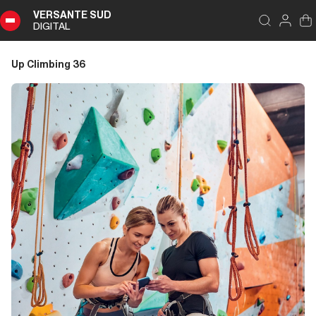
VERSANTE SUD
DIGITAL
Indice
Chiudi
DIGITAL
Up Climbing 36
Up
Climbing
36
Sommario
Editoriale
Editoriale
Dalla carta all'etere