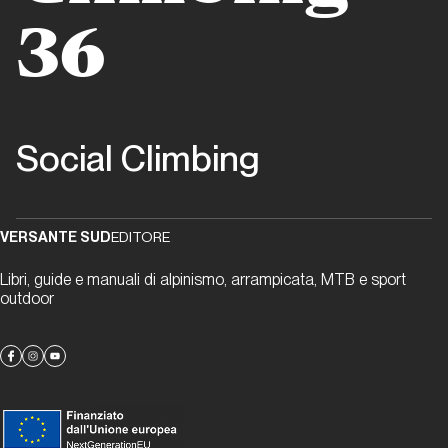
36
Dalla carta all'etere
8a.nu: un
riferimento
del web da
Social Climbing
oltre 25
anni
VERSANTE SUD
EDITORE
La rivoluzione
social oggi
Libri, guide e manuali di alpinismo, arrampicata, MTB e sport
outdoor
Brocchi
sui
Blocchi
La rivoluzione
social oggi