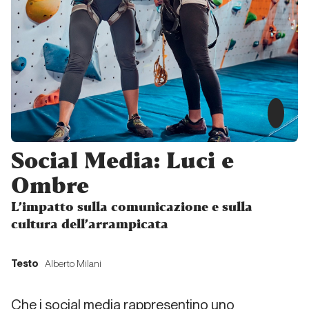
Dalle
riviste… a
Instagram!
Dalla carta all'etere
L’assassinio
della
lontananza
Social Media: Luci e
Ombre
Dalla carta all'etere
L’impatto sulla comunicazione e sulla
cultura dell’arrampicata
Cinquant’anni
di carta
stampata
Testo
Alberto Milani
verticale:
quale futuro?
Che i social media rappresentino uno