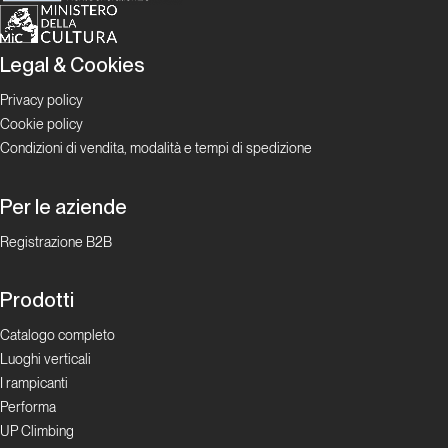
NoGrip
Legal & Cookies
La rivoluzione social oggi
Privacy policy
Cookie policy
Magnus: il più
Condizioni di vendita, modalità e tempi di spedizione
celebre youtuber
dell’arrampicata!
Per le aziende
Registrazione B2B
La rivoluzione
social oggi
Prodotti
Climbing
Catalogo completo
Radio
Luoghi verticali
I rampicanti
La rivoluzione
Performa
social oggi
UP Climbing