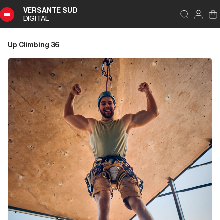
VERSANTE SUD
DIGITAL
Indice
Chiudi
DIGITAL
Up Climbing 36
Up
Climbing
36
Sommario
Editoriale
Editoriale
Dalla carta all'etere