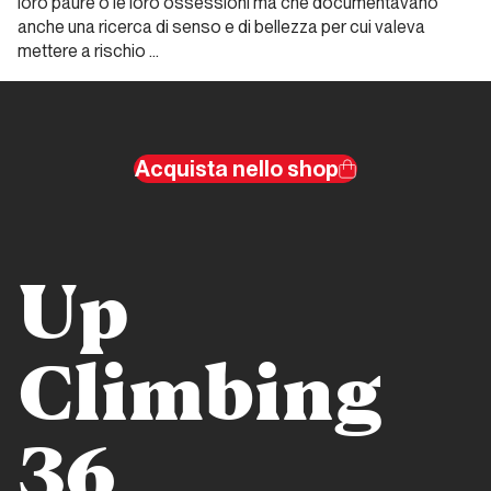
loro paure o le loro ossessioni ma che documentavano
Montagne
anche una ricerca di senso e di bellezza per cui valeva
mettere a rischio …
Dalla carta all'etere
Climb&Media
Acquista nello shop
Dalla carta
all'etere
Tra carta
Up
stampata
e social
media
Climbing
alla
ricerca
di un
36
limite