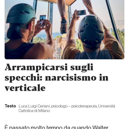
Dalle
riviste… a
Instagram!
Dalla carta all'etere
L’assassinio
della
lontananza
Arrampicarsi sugli
specchi: narcisismo in
Dalla carta all'etere
verticale
Cinquant’anni
di carta
Testo
Luca Luigi Ceriani, psicologo – psicoterapeuta, Università
stampata
Cattolica di Milano
verticale:
quale futuro?
È passato molto tempo da quando Walter