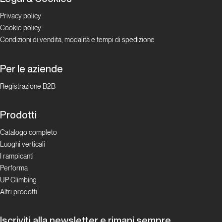
NoGrip
Privacy policy
Cookie policy
Condizioni di vendita, modalità e tempi di spedizione
La rivoluzione social oggi
Per le aziende
Magnus: il più
celebre youtuber
Registrazione B2B
dell’arrampicata!
Prodotti
La rivoluzione
social oggi
Catalogo completo
Luoghi verticali
Climbing
I rampicanti
Radio
Performa
UP Climbing
Altri prodotti
La rivoluzione
social oggi
Iscriviti alla newsletter e rimani sempre