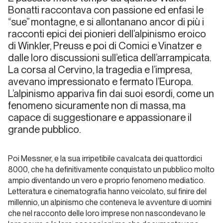
Bonatti raccontava con passione ed enfasi le
“sue” montagne, e si allontanano ancor di più i
Dalla
carta
racconti epici dei pionieri dell’alpinismo eroico
all'etere
di Winkler, Preuss e poi di Comici e Vinatzer e
dalle loro discussioni sull’etica dell’arrampicata.
Alp
La corsa al Cervino, la tragedia e l’impresa,
avevano impressionato e fermato l’Europa.
Dalla carta
L’alpinismo appariva fin dai suoi esordi, come un
all'etere
fenomeno sicuramente non di massa, ma
capace di suggestionare e appassionare il
Andrea
grande pubblico.
Gennari
Daneri
ITW
Poi Messner, e la sua irripetibile cavalcata dei quattordici
8000, che ha definitivamente conquistato un pubblico molto
ampio diventando un vero e proprio fenomeno mediatico.
Dalla carta all'etere
Letteratura e cinematografia hanno veicolato, sul finire del
millennio, un alpinismo che conteneva le avventure di uomini
Meridiani
che nel racconto delle loro imprese non nascondevano le