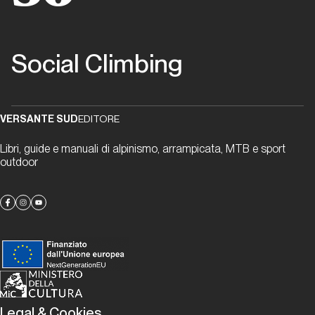
Dalla carta all'etere
8a.nu: un
Social Climbing
riferimento
del web da
oltre 25
VERSANTE SUD
EDITORE
anni
Libri, guide e manuali di alpinismo, arrampicata, MTB e sport
outdoor
La rivoluzione
social oggi
Brocchi
sui
Blocchi
La rivoluzione
social oggi
Legal & Cookies