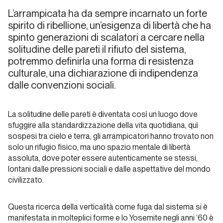
Dalle
L’arrampicata ha da sempre incarnato un forte
riviste… a
spirito di ribellione, un’esigenza di libertà che ha
Instagram!
spinto generazioni di scalatori a cercare nella
solitudine delle pareti il rifiuto del sistema,
Dalla carta all'etere
potremmo definirla una forma di resistenza
culturale, una dichiarazione di indipendenza
L’assassinio
dalle convenzioni sociali.
della
lontananza
La solitudine delle pareti è diventata così un luogo dove
sfuggire alla standardizzazione della vita quotidiana, quì
sospesi tra cielo e terra, gli arrampicatori hanno trovato non
Dalla carta all'etere
solo un rifugio fisico, ma uno spazio mentale di libertà
assoluta, dove poter essere autenticamente se stessi,
Cinquant’anni
lontani dalle pressioni sociali e dalle aspettative del mondo
di carta
civilizzato.
stampata
verticale:
Questa ricerca della verticalità come fuga dal sistema si è
quale futuro?
manifestata in molteplici forme e lo Yosemite negli anni ‘60 è