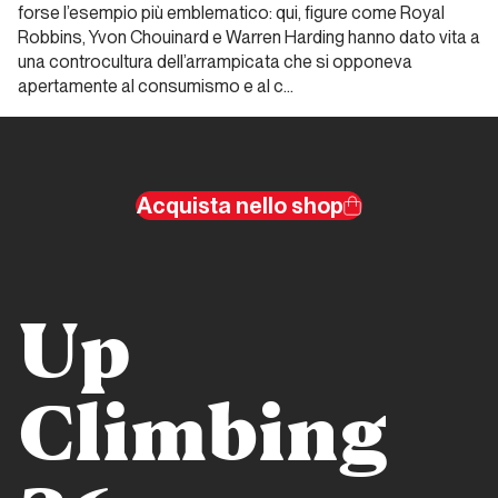
forse l’esempio più emblematico: qui, figure come Royal
Robbins, Yvon Chouinard e Warren Harding hanno dato vita a
Dalla
una controcultura dell’arrampicata che si opponeva
carta
all'etere
apertamente al consumismo e al c…
Alp
Dalla carta
Acquista nello shop
all'etere
Andrea
Gennari
Daneri
Up
ITW
Climbing
Dalla carta all'etere
Meridiani