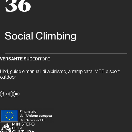
36
Montagne
Dalla carta all'etere
Social Climbing
Climb&Media
Dalla carta
all'etere
VERSANTE SUD
EDITORE
Tra carta
Libri, guide e manuali di alpinismo, arrampicata, MTB e sport
outdoor
stampata
e social
media
alla
ricerca
di un
limite