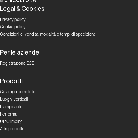
Legal & Cookies
Dalla carta all'etere
Privacy policy
8a.nu: un
Cookie policy
riferimento
Condizioni di vendita, modalità e tempi di spedizione
del web da
oltre 25
Per le aziende
anni
Registrazione B2B
La rivoluzione
social oggi
Prodotti
Catalogo completo
Brocchi
Luoghi verticali
sui
I rampicanti
Blocchi
Performa
UP Climbing
La rivoluzione
Altri prodotti
social oggi