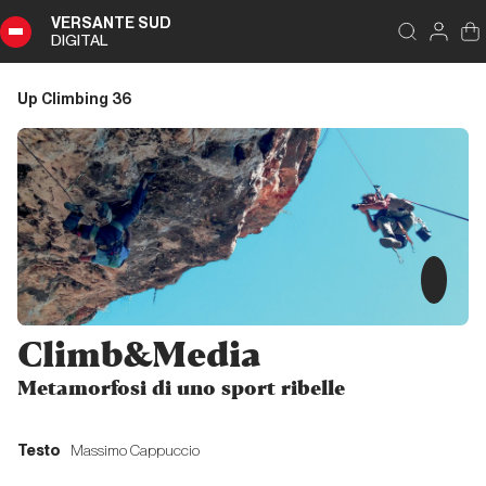
VERSANTE SUD
DIGITAL
Indice
Chiudi
DIGITAL
Up Climbing 36
Up
Climbing
36
Sommario
Editoriale
Climb&Media
Editoriale
Metamorfosi di uno sport ribelle
Dalla carta all'etere
Testo
Massimo Cappuccio