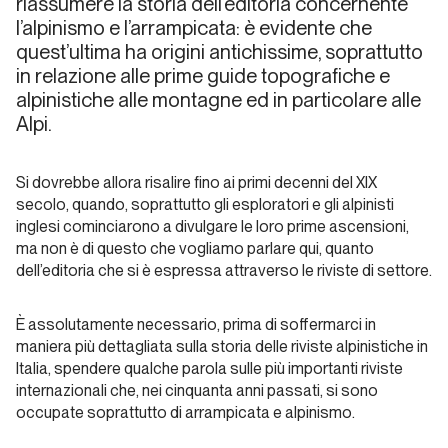
riassumere la storia dell’editoria concernente
l’alpinismo e l’arrampicata: è evidente che
Dalla
quest’ultima ha origini antichissime, soprattutto
carta
all'etere
in relazione alle prime guide topografiche e
alpinistiche alle montagne ed in particolare alle
Alp
Alpi.
Dalla carta
Si dovrebbe allora risalire fino ai primi decenni del XIX
all'etere
secolo, quando, soprattutto gli esploratori e gli alpinisti
inglesi cominciarono a divulgare le loro prime ascensioni,
Andrea
ma non è di questo che vogliamo parlare qui, quanto
Gennari
dell’editoria che si è espressa attraverso le riviste di settore.
Daneri
ITW
È assolutamente necessario, prima di soffermarci in
maniera più dettagliata sulla storia delle riviste alpinistiche in
Italia, spendere qualche parola sulle più importanti riviste
Dalla carta all'etere
internazionali che, nei cinquanta anni passati, si sono
occupate soprattutto di arrampicata e alpinismo.
Meridiani