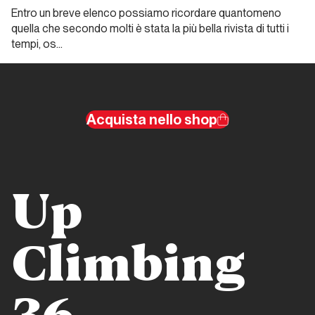
Montagne
Entro un breve elenco possiamo ricordare quantomeno
quella che secondo molti è stata la più bella rivista di tutti i
tempi, os…
Dalla carta all'etere
Climb&Media
Acquista nello shop
Dalla carta
all'etere
Tra carta
stampata
Up
e social
media
alla
Climbing
ricerca
di un
limite