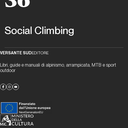
36
Dalla carta all'etere
8a.nu: un
Social Climbing
riferimento
del web da
oltre 25
anni
VERSANTE SUD
EDITORE
Libri, guide e manuali di alpinismo, arrampicata, MTB e sport
La rivoluzione
outdoor
social oggi
Brocchi
sui
Blocchi
La rivoluzione
social oggi