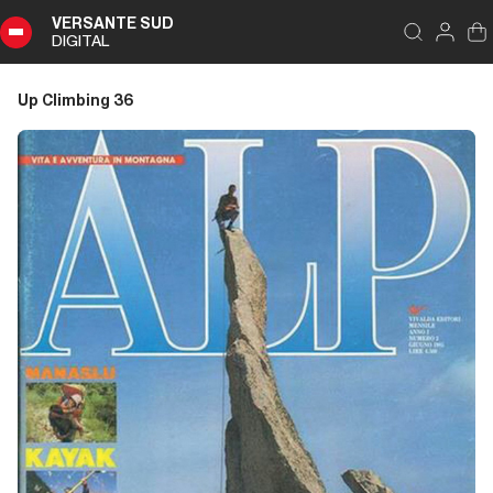
VERSANTE SUD
DIGITAL
Indice
Chiudi
DIGITAL
Up Climbing 36
Up
Climbing
36
Sommario
Editoriale
Editoriale
Dalla carta all'etere