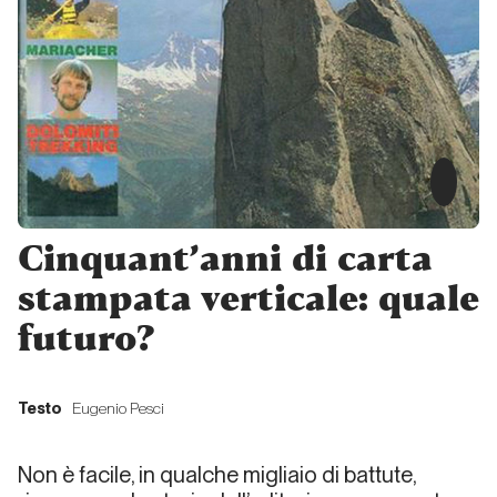
Dalle
riviste… a
Instagram!
Dalla carta all'etere
L’assassinio
della
lontananza
Cinquant’anni di carta
stampata verticale: quale
Dalla carta all'etere
futuro?
Cinquant’anni
di carta
Testo
Eugenio Pesci
stampata
verticale:
Non è facile, in qualche migliaio di battute,
quale futuro?