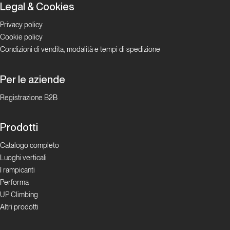
Legal & Cookies
NoGrip
Privacy policy
Cookie policy
La rivoluzione social oggi
Condizioni di vendita, modalità e tempi di spedizione
Magnus: il più
Per le aziende
celebre youtuber
dell’arrampicata!
Registrazione B2B
Prodotti
La rivoluzione
social oggi
Catalogo completo
Luoghi verticali
Climbing
I rampicanti
Radio
Performa
UP Climbing
La rivoluzione
Altri prodotti
social oggi