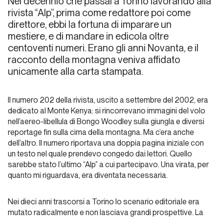
Nel decennio che passai a Torino lavorando alla
Dalle
rivista “Alp”, prima come redattore poi come
riviste… a
direttore, ebbi la fortuna di imparare un
Instagram!
mestiere, e di mandare in edicola oltre
centoventi numeri. Erano gli anni Novanta, e il
Dalla carta all'etere
racconto della montagna veniva affidato
unicamente alla carta stampata.
L’assassinio
della
Il numero 202 della rivista, uscito a settembre del 2002, era
lontananza
dedicato al Monte Kenya: si rincorrevano immagini del volo
nell’aereo-libellula di Bongo Woodley sulla giungla e diversi
reportage fin sulla cima della montagna. Ma c’era anche
Dalla carta all'etere
dell’altro. Il numero riportava una doppia pagina iniziale con
un testo nel quale prendevo congedo dai lettori. Quello
Cinquant’anni
sarebbe stato l’ultimo “Alp” a cui partecipavo. Una virata, per
di carta
quanto mi riguardava, era diventata necessaria.
stampata
verticale:
Nei dieci anni trascorsi a Torino lo scenario editoriale era
quale futuro?
mutato radicalmente e non lasciava grandi prospettive. La