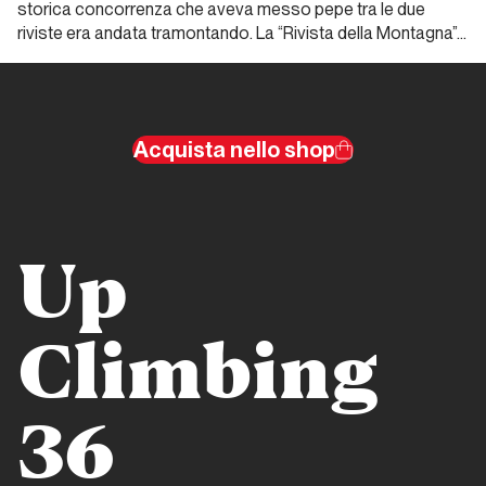
storica concorrenza che aveva messo pepe tra le due
riviste era andata tramontando. La “Rivista della Montagna”…
Dalla
carta
all'etere
Alp
Acquista nello shop
Dalla carta
all'etere
Andrea
Up
Gennari
Daneri
ITW
Climbing
Dalla carta all'etere
36
Meridiani