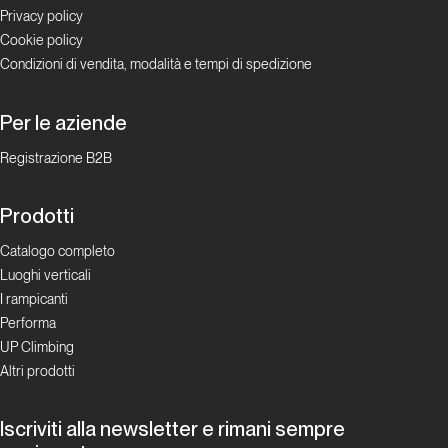
Privacy policy
Dalla carta all'etere
Cookie policy
Condizioni di vendita, modalità e tempi di spedizione
8a.nu: un
riferimento
Per le aziende
del web da
oltre 25
Registrazione B2B
anni
Prodotti
La rivoluzione
Catalogo completo
social oggi
Luoghi verticali
I rampicanti
Brocchi
Performa
sui
UP Climbing
Blocchi
Altri prodotti
La rivoluzione
Iscriviti alla newsletter e rimani sempre
social oggi