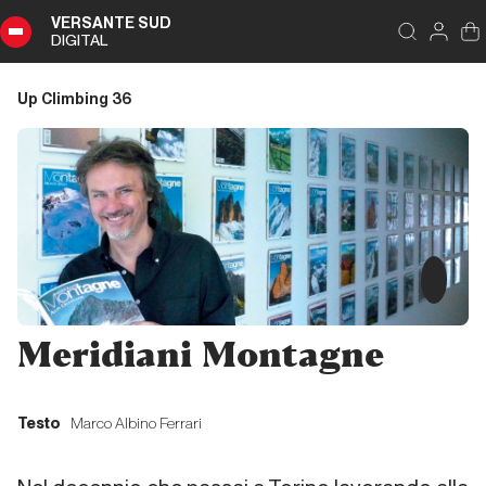
VERSANTE SUD
DIGITAL
Indice
Chiudi
DIGITAL
Up Climbing 36
Up
Climbing
36
Sommario
Editoriale
Meridiani Montagne
Editoriale
Testo
Marco Albino Ferrari
Dalla carta all'etere