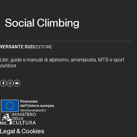
Montagne
Social Climbing
Dalla carta all'etere
Climb&Media
VERSANTE SUD
EDITORE
Dalla carta
all'etere
Libri, guide e manuali di alpinismo, arrampicata, MTB e sport
outdoor
Tra carta
stampata
e social
media
alla
ricerca
di un
limite
Legal & Cookies