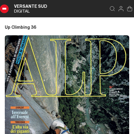
VERSANTE SUD
DIGITAL
Indice
Chiudi
DIGITAL
Up Climbing 36
Up
Climbing
36
Sommario
Editoriale
Editoriale
Dalla carta all'etere