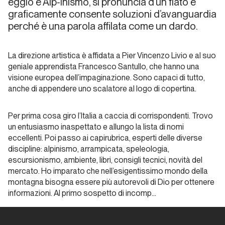
eggio e Alp-inismo, si pronuncia d’un fiato e
graficamente consente soluzioni d’avanguardia
Dalla
perché è una parola affilata come un dardo.
carta
all'etere
La direzione artistica è affidata a Pier Vincenzo Livio e al suo
Alp
geniale apprendista Francesco Santullo, che hanno una
visione europea dell’impaginazione. Sono capaci di tutto,
anche di appendere uno scalatore al logo di copertina.
Dalla carta
all'etere
Per prima cosa giro l’Italia a caccia di corrispondenti. Trovo
Andrea
un entusiasmo inaspettato e allungo la lista di nomi
Gennari
eccellenti. Poi passo ai capirubrica, esperti delle diverse
Daneri
discipline: alpinismo, arrampicata, speleologia,
ITW
escursionismo, ambiente, libri, consigli tecnici, novità del
mercato. Ho imparato che nell’esigentissimo mondo della
montagna bisogna essere più autorevoli di Dio per ottenere
Dalla carta all'etere
informazioni. Al primo sospetto di incomp…
Meridiani