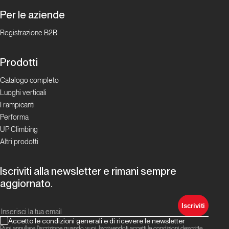
Per le aziende
NoGrip
Registrazione B2B
La rivoluzione social oggi
Prodotti
Magnus: il più
Catalogo completo
celebre youtuber
Luoghi verticali
dell’arrampicata!
I rampicanti
Performa
La rivoluzione
UP Climbing
social oggi
Altri prodotti
Climbing
Iscriviti alla newsletter e rimani sempre
Radio
aggiornato.
La rivoluzione
Iscriviti
social oggi
Accetto le condizioni generali e di ricevere le newsletter
Puoi annullare l'iscrizione quando vuoi. Iscrivendoti accetti le condizioni descritte