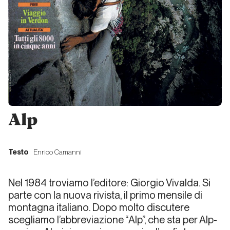
Dalle
riviste… a
Instagram!
Dalla carta all'etere
L’assassinio
della
lontananza
Alp
Dalla carta all'etere
Testo
Enrico Camanni
Cinquant’anni
di carta
Nel 1984 troviamo l’editore: Giorgio Vivalda. Si
stampata
parte con la nuova rivista, il primo mensile di
montagna italiano. Dopo molto discutere
verticale:
scegliamo l’abbreviazione “Alp”, che sta per Alp-
quale futuro?