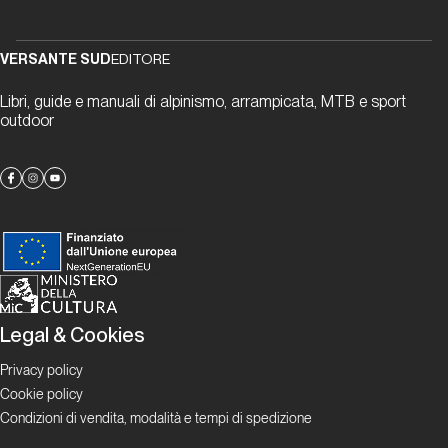
Dalla carta all'etere
VERSANTE SUD
EDITORE
8a.nu: un
Libri, guide e manuali di alpinismo, arrampicata, MTB e sport
riferimento
outdoor
del web da
oltre 25
anni
La rivoluzione
social oggi
Brocchi
sui
Legal & Cookies
Blocchi
Privacy policy
Cookie policy
La rivoluzione
Condizioni di vendita, modalità e tempi di spedizione
social oggi