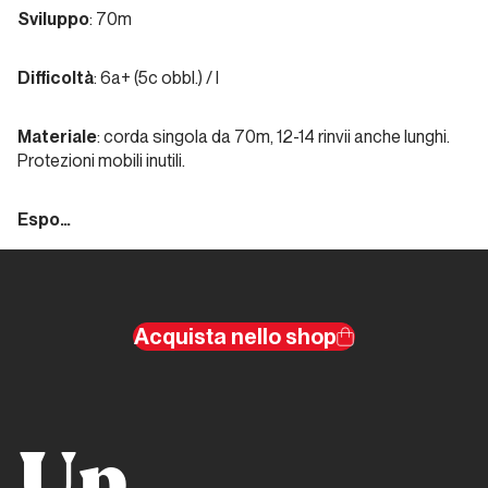
migliori
Sviluppo
: 70m
anni
della
Difficoltà
: 6a+ (5c obbl.) / I
nostra
vita
Materiale
: corda singola da 70m, 12-14 rinvii anche lunghi.
Protezioni mobili inutili.
Piemonte
Espo…
Via
Beppe
Acquista nello shop
Piemonte
Papaveri
e
papere
Up