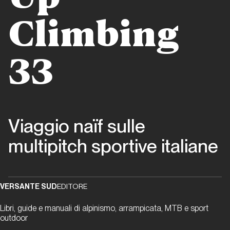
Valle
d'Aosta
Climbing
Padre
Pio
33
Prega
per
Noi
Viaggio naïf sulle
Valle d'Aosta
multipitch sportive italiane
Cristallina
Valle
VERSANTE SUD
EDITORE
d'Aosta
Libri, guide e manuali di alpinismo, arrampicata, MTB e sport
Via
outdoor