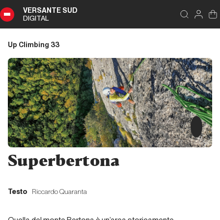
VERSANTE SUD
DIGITAL
Indice
Chiudi
DIGITAL
Up Climbing 33
Up
Climbing
33
Sommario
Editoriale
Superbertona
Editoriale
Testo
Riccardo Quaranta
Liguria