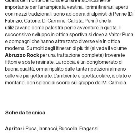
Quella del monte Bertona è un’area storicamente
Tempi
importante per l’arrampicata vestina. I primi itinerari, aperti
Duri
con mezzi tradizionali, sono ad opera di alpinisti di Penne (Di
Fabrizio, Catone, Di Carmine, Calista, Perini) che la
utilizzavano come palestra per le avventure in quota. Il
Liguria
successivo sviluppo in ottica sportiva si deve a Valter Puca
e compagni che hanno attrezzato diverse vie in ottica
Joe
moderna. Su molti degli itinerari di più tiri (si veda il volume
Falchetto
Abruzzo Rock
per una trattazione completa) troverete
luma le
fittoni e soste resinate. La roccia è un conglomerato di
pupe
buona qualità, ormai ripulito dalle tante ripetizioni almeno
sulle vie più gettonate. L’ambiente è spettacolare, isolato e
montano, con splendidi scorci sul gruppo del M. Camicia.
Piemonte
Esperanza
Scheda tecnica
Piemonte
Apritori
: Puca, Iannacci, Buccella, Fragassi.
I