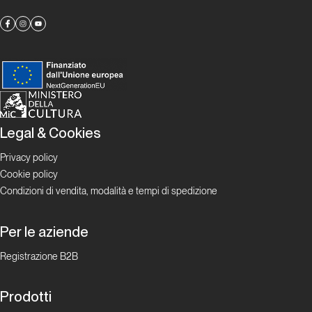
del
‘94
Lombardia
Pane
e
uva
Legal & Cookies
per
Privacy policy
tutti
Cookie policy
Condizioni di vendita, modalità e tempi di spedizione
Lombardia
Per le aziende
Panico
Registrazione B2B
Salamico
Prodotti
Lombardia