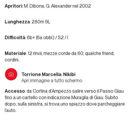
migliori
Apritori
: M. Dibona, G. Alexander nel 2002
anni
della
Lunghezza
: 280m 9L
nostra
vita
Difficoltà
: 6b+ (6a obbl.) / S2 / I
Piemonte
Materiale
: 12 rinvii, mezze corde da 60, qualche friend,
cordini.
Via
Beppe
Torrione Marcella: Nikibi
Apri immagine a tutto schermo
Accesso
: da Cortina d’Ampezzo salire verso il Passo Giau
Piemonte
fino a un cartello con indicazione Muraglia di Giau. Subito
dopo, sulla sinistra, si trova uno spiazzo dove parcheggiare
Papaveri
l’auto.
e
papere