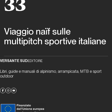
33
del
‘94
Lombardia
Viaggio naïf sulle
Pane
multipitch sportive italiane
e
uva
per
tutti
VERSANTE SUD
EDITORE
Libri, guide e manuali di alpinismo, arrampicata, MTB e sport
Lombardia
outdoor
Panico
Salamico
Lombardia