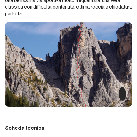
Una bellissima via sportiva molto frequentata, una vera
Tempi
classica con difficoltà contenute, ottima roccia e chiodatura
Duri
perfetta.
Liguria
Joe
Falchetto
luma le
pupe
Piemonte
Esperanza
Piemonte
Scheda tecnica
I