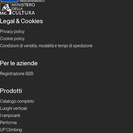
Astra
Legal & Cookies
Lombardia
Privacy policy
Cookie policy
Prigionieri
Condizioni di vendita, modalità e tempi di spedizione
dei sogni
Per le aziende
Lombardia
Registrazione B2B
Hotel
Prodotti
du
Lac
Catalogo completo
Luoghi verticali
I rampicanti
Lombardia
Performa
UP Climbing
La