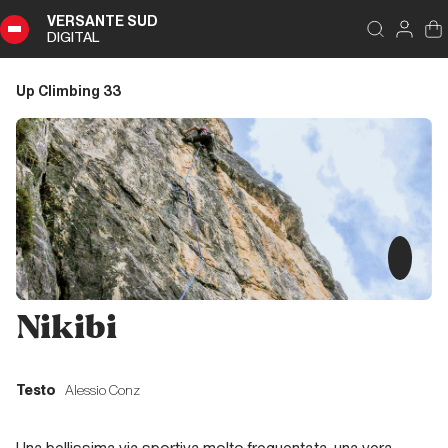
VERSANTE SUD
DIGITAL
Indice
Chiudi
DIGITAL
Up Climbing 33
Up
Climbing
33
Sommario
Editoriale
Nikibi
Editoriale
Testo
Alessio Conz
Liguria