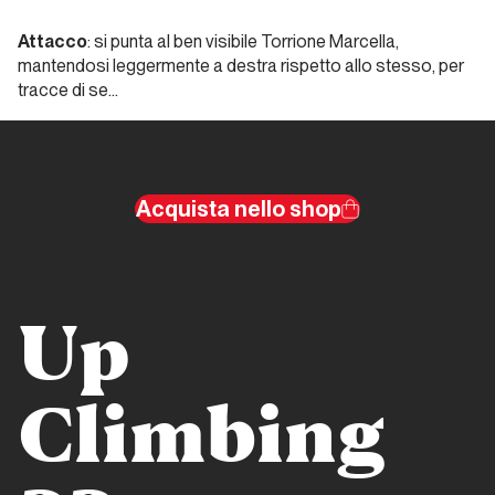
Valle
Attacco
: si punta al ben visibile Torrione Marcella,
d'Aosta
mantendosi leggermente a destra rispetto allo stesso, per
tracce di se…
Padre
Pio
Prega
per
Acquista nello shop
Noi
Valle d'Aosta
Up
Cristallina
Valle
Climbing
d'Aosta
Via