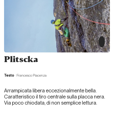
Tempi
Duri
Liguria
Joe
Falchetto
luma le
pupe
Plitscka
Piemonte
Testo
Francesco Piacenza
Esperanza
Arrampicata libera eccezionalmente bella.
Caratteristico il tiro centrale sulla placca nera.
Piemonte
Via poco chiodata, di non semplice lettura.
I