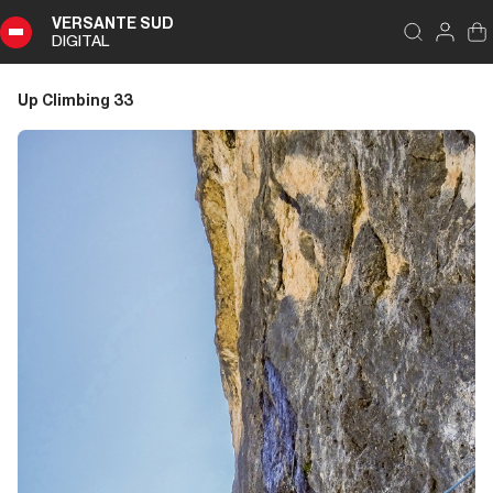
VERSANTE SUD
DIGITAL
Indice
Chiudi
DIGITAL
Up Climbing 33
Up
Climbing
33
Sommario
Editoriale
Editoriale
Liguria