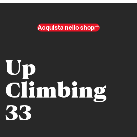
Valle
d'Aosta
Padre
Acquista nello shop
Pio
Prega
per
Noi
Up
Valle d'Aosta
Climbing
Cristallina
33
Valle
d'Aosta
Via