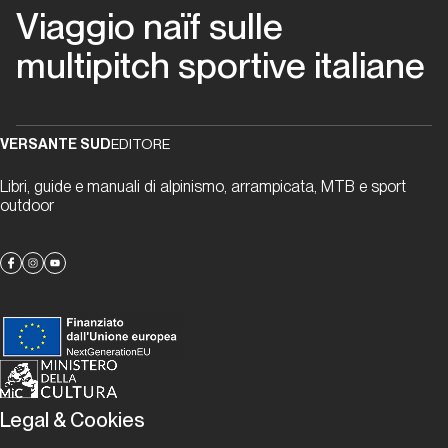
del
Viaggio naïf sulle
‘94
multipitch sportive italiane
Lombardia
Pane
VERSANTE SUD
EDITORE
e
uva
Libri, guide e manuali di alpinismo, arrampicata, MTB e sport
outdoor
per
tutti
Lombardia
Panico
Salamico
Legal & Cookies
Lombardia