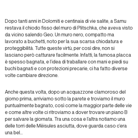
migliori
anni
della
Dopo tanti anni in Dolomiti e centinaia di vie salite, a Samu
nostra
restava il chiodo fisso del muro di
Plitschka
, che aveva visto
da vicino salendo Geo. Un muro nero, compatto ma
vita
lavorato a buchetti, noto per la sua scarsa chiodatura e
proteggibilità. Tutte queste virtù, per così dire, non si
Piemonte
lasciano però catturare facilmente. Infatti, la famosa placca
è spesso bagnata, e l’idea di traballare con mani e piedi su
buchi bagnati e con protezioni precarie, ci ha fatto diverse
Via
volte cambiare direzione.
Beppe
Anche questa volta, dopo un acquazzone clamoroso del
Piemonte
giorno prima, arriviamo sotto la parete e troviamo il muro
puntualmente bagnato, così come la maggior parte delle vie
Papaveri
e come altre volte ci ritroviamo a dover trovare un piano B
e
per salvare la giornata. Tra una cosa e l’altra notiamo una
delle torri delle Mëisules asciutta, dove guarda caso c’era
papere
una bel…