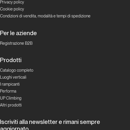
Privacy policy
Cookie policy
Astra
Condizioni di vendita, modalità e tempi di spedizione
Lombardia
Per le aziende
Prigionieri
Registrazione B2B
dei sogni
Prodotti
Lombardia
Catalogo completo
Luoghi verticali
Hotel
I rampicanti
du
Performa
Lac
UP Climbing
Altri prodotti
Lombardia
Iscriviti alla newsletter e rimani sempre
La
aggiornato.