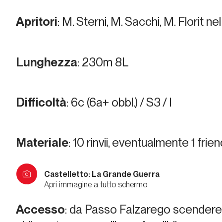
Apritori
: M. Sterni, M. Sacchi, M. Florit n
Lunghezza
: 230m 8L
Difficoltà
: 6c (6a+ obbl.) / S3 / I
Materiale
: 10 rinvii, eventualmente 1 frien
Castelletto: La Grande Guerra
Apri immagine a tutto schermo
Accesso
: da Passo Falzarego scendere 