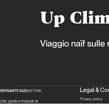
Up Clim
Viaggio naïf sulle 
Legal & Co
VERSANTE SUD
EDITORE
Privacy policy
Libri, guide e manuali di
Cookie policy
alpinismo, arrampicata, MTB e