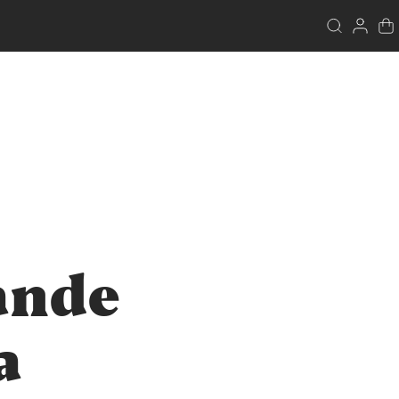
ande
a