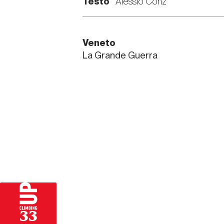
Testo
Alessio Conz
Veneto
La Grande Guerra
33