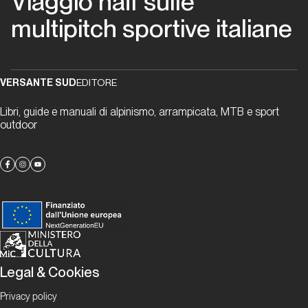
Viaggio naïf sulle
Valle
multipitch sportive italiane
d'Aosta
Padre
Pio
VERSANTE SUD
EDITORE
Prega
per
Libri, guide e manuali di alpinismo, arrampicata, MTB e sport
outdoor
Noi
Valle d'Aosta
Cristallina
Valle
d'Aosta
Legal & Cookies
Via
Privacy policy