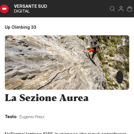
VERSANTE SUD
DIGITAL
Indice
Chiudi
DIGITAL
Up Climbing 33
Up
Climbing
33
Sommario
Editoriale
La Sezione Aurea
Editoriale
Testo
Eugenio Pesci
Liguria