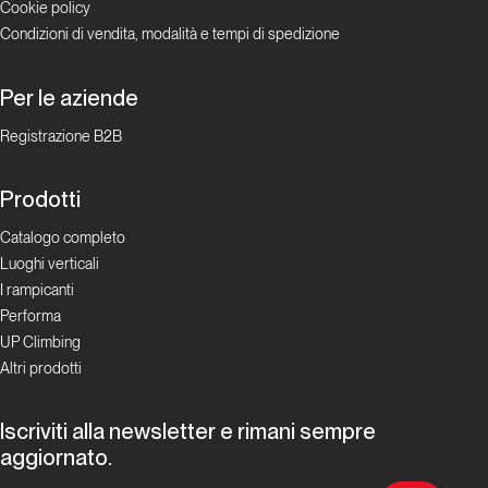
del
Cookie policy
‘94
Condizioni di vendita, modalità e tempi di spedizione
Per le aziende
Lombardia
Registrazione B2B
Pane
e
Prodotti
uva
per
Catalogo completo
tutti
Luoghi verticali
I rampicanti
Performa
Lombardia
UP Climbing
Altri prodotti
Panico
Salamico
Iscriviti alla newsletter e rimani sempre
aggiornato.
Lombardia