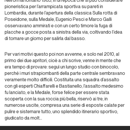
Nell’ormai lontano 1985, in un’epoca che si può considerare
Tempi
pioneristica per l’arrampicata sportiva su pareti in
Duri
Lombardia, durante l’apertura della classica
Sulla rotta di
Poseidone
, sulla Medale, Eugenio Pesci e Marco Galli
osservavano ammirati e con un certo timore la fuga di
Liguria
placche a gocce posta a sinistra della via, coltivando l’idea
di tornare un giorno per salirla dal basso.
Joe
Falchetto
Per vari motivi questo poi non avvenne, e solo nel 2010, al
luma le
primo dei due apritori, cioè a chi scrive, venne in mente che
pupe
era tempo di provare: seguì un lungo studio con binocolo,
perché i muri strapiombanti della parte centrale sembravano
veramente molto difficili. Costituita una squadra d’assalto
Piemonte
con gli esperti Chiaffarelli e Bastianello, l’assalto medesimo
fu lanciato, e la Medale, forse felice per essere stata
Esperanza
scoperta con la sua roccia più bella, riservò ai tre, in
numerose uscite, compresa una serie di esposte calate per
pulire e sistemare tutto, uno splendido itinerario sportivo,
Piemonte
giudicato da molt…
I