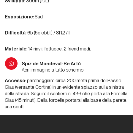
Sviluppo
: 300m (10L)
Valle
d'Aosta
Esposizione
: Sud
Padre
Difficoltà
: 6b (5c obbl.) / SR2 / II
Pio
Prega
per
Materiale
: 14 rinvii, fettucce, 2 friend medi.
Noi
Spiz de Mondeval: Re Artù
Apri immagine a tutto schermo
Valle d'Aosta
Accesso
: parcheggiare circa 200 metri prima del Passo
Giau (versante Cortina) in un evidente spiazzo sulla sinistra
Cristallina
della strada. Seguire il sentiero n. 436 che porta alla Forcella
Giau (45 minuti). Dalla forcella portarsi alla base della parete:
una scritt…
Valle
d'Aosta
Via