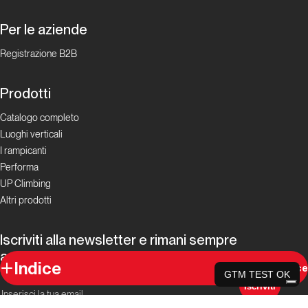
Sezione
Per le aziende
Aurea
Registrazione B2B
Lombardia
Prodotti
Breakdance
Catalogo completo
Luoghi verticali
Lombardia
I rampicanti
Performa
Io
UP Climbing
non
Altri prodotti
ho
paura
Iscriviti alla newsletter e rimani sempre
aggiornato.
Indice
Indice
GTM TEST OK
Lombardia
Iscriviti
Accetto le condizioni generali e di ricevere le newsletter