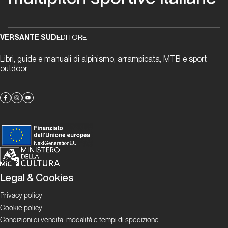
Astra
VERSANTE SUD
EDITORE
Lombardia
Libri, guide e manuali di alpinismo, arrampicata, MTB e sport
outdoor
Prigionieri
dei sogni
Lombardia
Hotel
du
Lac
Legal & Cookies
Privacy policy
Lombardia
Cookie policy
Condizioni di vendita, modalità e tempi di spedizione
La