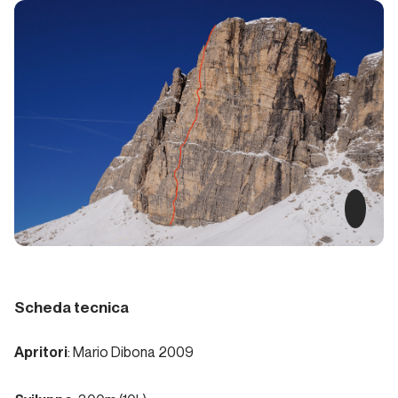
migliori
anni
della
nostra
vita
Piemonte
Via
Beppe
Piemonte
Scheda tecnica
Papaveri
e
Apritori
: Mario Dibona 2009
papere