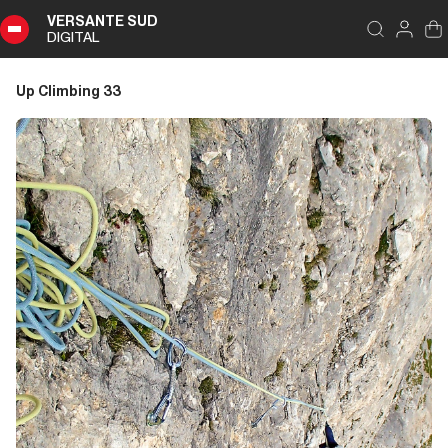
VERSANTE SUD
DIGITAL
Indice
Chiudi
DIGITAL
Up Climbing 33
Up
Climbing
33
Sommario
Editoriale
Editoriale
Liguria