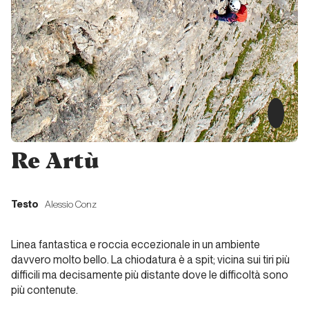
Tempi
Duri
Liguria
Joe
Falchetto
luma le
pupe
Re Artù
Piemonte
Testo
Alessio Conz
Esperanza
Linea fantastica e roccia eccezionale in un ambiente
davvero molto bello. La chiodatura è a spit; vicina sui tiri più
Piemonte
difficili ma decisamente più distante dove le difficoltà sono
più contenute.
I