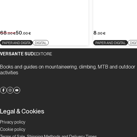
68
50
8
.00
€
.00
€
.00
€
PAPER AND DIGITA
DIGITAL
PAPER AND DIGITAL
DIGI
VERSANTE SUD
EDITORE
Books and guides on mountaineering, climbing, MTB and outdoor
activities
Legal & Cookies
Privacy policy
Cookie policy
Terms of Sale, Shipping Methods and Delivery Times