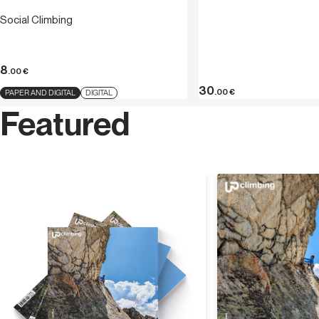
Social Climbing
I partecipanti sono invitati a fornire un
indirizzo e-mail
e
un
numero
di
telefono
per eventuali comunicazioni.
8
.00
€
Per informazioni e altro:
silvia.rialdi@versantesud.it
30
.00
€
PAPER AND DIGITAL
DIGITAL
Featured
Discover