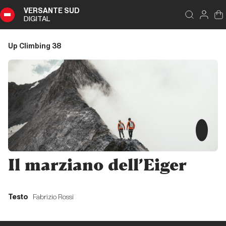
VERSANTE SUD
DIGITAL
Indice
Schließen
Up Climbing 38
Up
Climbing
38
Zusammenfassung
Editoriale
Il marziano dell’Eiger
Editoriale
Testo
Fabrizio Rossi
L’ultimo Eiger