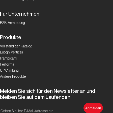
Für Unternehmen
Storia Moderna
B2B-Anmeldung
L’ombra
dell’Orco
Produkte
Vollständiger Katalog
Top Routes
Luoghi verticali
I rampicanti
Merci
Performa
la Vie
UP Climbing
Andere Produkte
Top Routes
Melden Sie sich für den Newsletter an und
Possessione
bleiben Sie auf dem Laufenden.
da Eiger
Anmelden