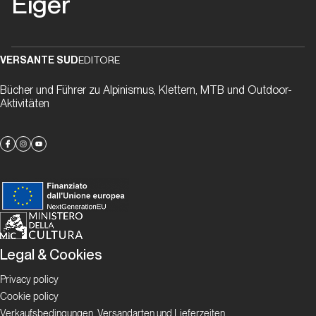
Eiger
Ueli,
vorrei
riprovarci
VERSANTE SUD
EDITORE
Bücher und Führer zu Alpinismus, Klettern, MTB und Outdoor-
Storia
Aktivitäten
Moderna
Tra
cielo
e
terra
Storia Moderna
Legal & Cookies
The
Privacy policy
Swiss
Cookie policy
Machine
Verkaufsbedingungen, Versandarten und Lieferzeiten