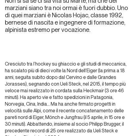
Non si sa se ci sia vita su Marte, ma che dei
Cronologia
marziani siano tra noi ormai è fuori dubbio. Uno
recente
di quei marziani è Nicolas Hojac, classe 1992,
delle
bernese di nascita e ingegnere di formazione,
principali
alpinista estremo per vocazione.
salite
sull’Eiger
Storia Moderna
Cresciuto tra l’hockey su ghiaccio e gli studi di meccanica,
ha scalato più di dieci volte la Nord dell’Eiger (la prima a 18
La parete
anni, seguita subito dopo dal Cervino e dalle Grandes
nord
Jorasses), segnando con Ueli Steck, nel 2015, il tempo più
dell’Eiger,
veloce mai realizzato in cordata sulla Heckmair (3 ore 46
un
minuti). Ha aperto vie e fatto spedizioni in Patagonia,
racconto
Norvegia, Cina, India... Ma ha anche firmato progetti in
velocità sulle Alpi, come il recente concatenamento delle
personale
pareti nord di Eiger, Mönch e Jungfrau (il 5 aprile, in 15 ore e
30 minuti). Abbattendo, insieme al socio Philipp Brugger, il
Storia Moderna
precedente record di 25 ore realizzato da Ueli Steck e