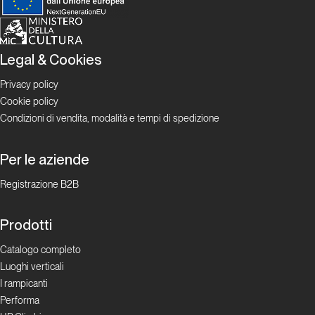
Top Routes
Rinascimento
Legal & Cookies
sull’Eiger
Privacy policy
Cookie policy
Top Routes
Condizioni di vendita, modalità e tempi di spedizione
Ratatat
e
Per le aziende
Golden
Registrazione B2B
Shower
Prodotti
Top Routes
Catalogo completo
Luoghi verticali
Meltdown
I rampicanti
Performa
Top Routes