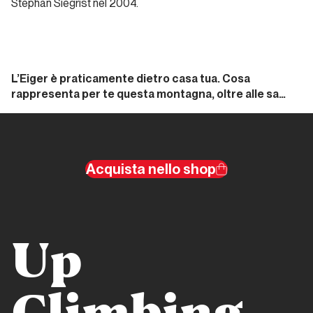
Stephan Siegrist nel 2004.
Ueli,
vorrei
riprovarci
L’Eiger è praticamente dietro casa tua. Cosa
rappresenta per te questa montagna, oltre alle sa…
Storia
Moderna
Tra
cielo
Acquista nello shop
e
terra
Storia Moderna
Up
The
Swiss
Machine