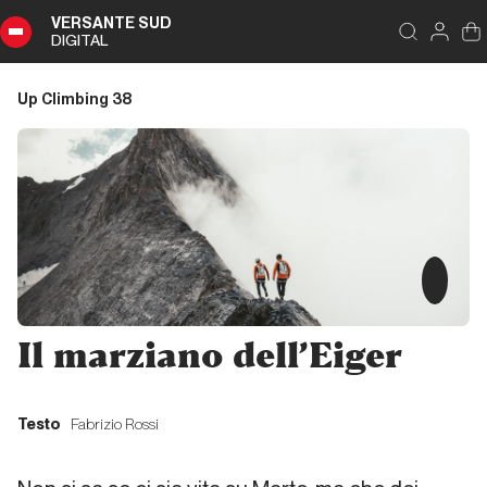
VERSANTE SUD
DIGITAL
Indice
Chiudi
DIGITAL
Up Climbing 38
Up
Climbing
38
Sommario
Editoriale
Il marziano dell’Eiger
Editoriale
Testo
Fabrizio Rossi
L’ultimo Eiger