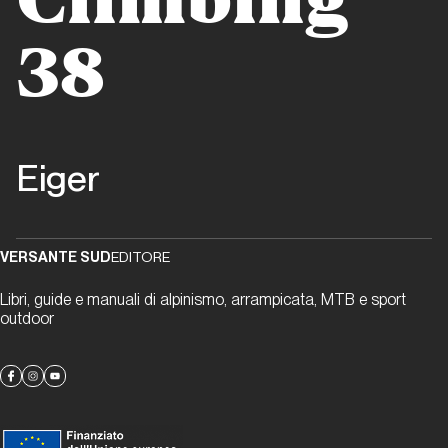
Climbing
38
Storia Moderna
L’ombra
dell’Orco
Eiger
Top Routes
Merci
VERSANTE SUD
EDITORE
la Vie
Libri, guide e manuali di alpinismo, arrampicata, MTB e sport
outdoor
Top Routes
Possessione
da Eiger