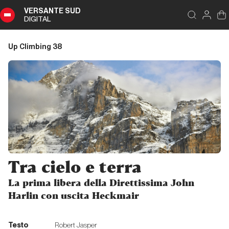
VERSANTE SUD
DIGITAL
Indice
Schließen
Up Climbing 38
Up
Climbing
38
Zusammenfassung
Editoriale
Tra cielo e terra
Editoriale
La prima libera della Direttissima John
Harlin con uscita Heckmair
L’ultimo Eiger
Testo
Robert Jasper