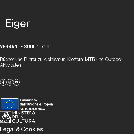
Ueli,
vorrei
Eiger
riprovarci
Storia
Moderna
VERSANTE SUD
EDITORE
Bücher und Führer zu Alpinismus, Klettern, MTB und Outdoor-
Tra
Aktivitäten
cielo
e
terra
Storia Moderna
The
Swiss
Legal & Cookies
Machine