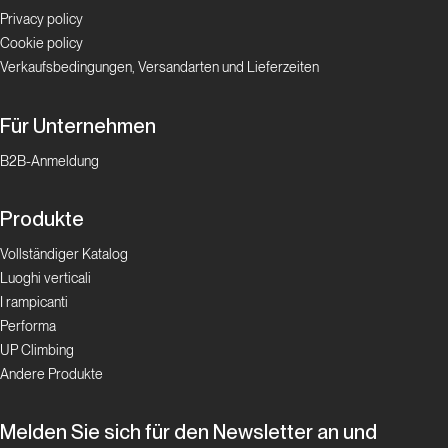
Privacy policy
Cookie policy
Storia Moderna
Verkaufsbedingungen, Versandarten und Lieferzeiten
L’ombra
Für Unternehmen
dell’Orco
B2B-Anmeldung
Top Routes
Produkte
Merci
Vollständiger Katalog
la Vie
Luoghi verticali
I rampicanti
Top Routes
Performa
UP Climbing
Possessione
Andere Produkte
da Eiger
Melden Sie sich für den Newsletter an und