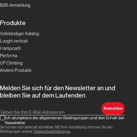
Top Routes
B2B-Anmeldung
Rinascimento
Produkte
sull’Eiger
Vollständiger Katalog
Luoghi verticali
Top Routes
I rampicanti
Performa
Ratatat
UP Climbing
e
Andere Produkte
Golden
Shower
Melden Sie sich für den Newsletter an und
bleiben Sie auf dem Laufenden.
Top Routes
Anmelden
Meltdown
Ich akzeptiere die allgemeinen Bedingungen und den Erhalt der
Newsletter
Sie können sich jederzeit abmelden. Mit Ihrer Anmeldung stimmen Sie den
Bedingungen unserer
Datenschutzerklärungzu
.
Top Routes