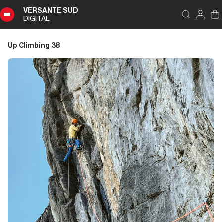
VERSANTE SUD
DIGITAL
Indice
Schließen
Up Climbing 38
Up
Climbing
38
Zusammenfassung
Editoriale
Editoriale
L’ultimo Eiger