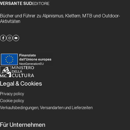
VERSANTE SUD
EDITORE
Bücher und Führer zu Alpinismus, Klettern, MTB und Outdoor-
Storia Moderna
Aktivitäten
L’ombra
dell’Orco
Top Routes
Merci
la Vie
Legal & Cookies
Privacy policy
Top Routes
Cookie policy
Verkaufsbedingungen, Versandarten und Lieferzeiten
Possessione
da Eiger
Für Unternehmen