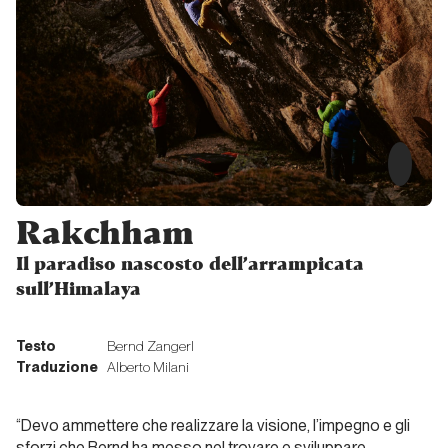
Alpinisti
fuori
dagli
schemi?
Unconventional
climbers
Intervista
Rakchham
a John
“Verm”
Il paradiso nascosto dell’arrampicata
Sherman
sull’Himalaya
Unconventional
Testo
Bernd Zangerl
climbers
Traduzione
Alberto Milani
Paul
“Devo ammettere che realizzare la visione, l’impegno e gli
Pritchard:
sforzi che Bernd ha messo nel trovare e sviluppare