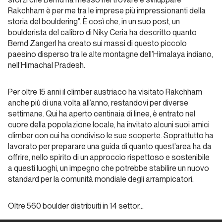
un
Rakchham è per me tra le imprese più impressionanti della
viaggio
storia del bouldering”. È così che, in un suo post, un
oltre i
boulderista del calibro di Niky Ceria ha descritto quanto
limiti del
Bernd Zangerl ha creato sui massi di questo piccolo
corpo e
paesino disperso tra le alte montagne dell’Himalaya indiano,
nell’Himachal Pradesh.
della
mente
Per oltre 15 anni il climber austriaco ha visitato Rakchham
anche più di una volta all’anno, restandovi per diverse
Unconventional
settimane. Qui ha aperto centinaia di linee, è entrato nel
climbers
cuore della popolazione locale, ha invitato alcuni suoi amici
climber con cui ha condiviso le sue scoperte. Soprattutto ha
Una vita
lavorato per preparare una guida di quanto quest’area ha da
nella
offrire, nello spirito di un approccio rispettoso e sostenibile
Materia, tra
a questi luoghi, un impegno che potrebbe stabilire un nuovo
Arrampicata
standard per la comunità mondiale degli arrampicatori.
e Arte
Oltre 560 boulder distribuiti in 14 settor…
Unconventional