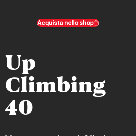
climbers
The
Acquista nello shop
American
Dream
Unconventional
Up
climbers
Charles
Climbing
Albert
Libertà
a piedi
40
nudi
Unconventional
climbers