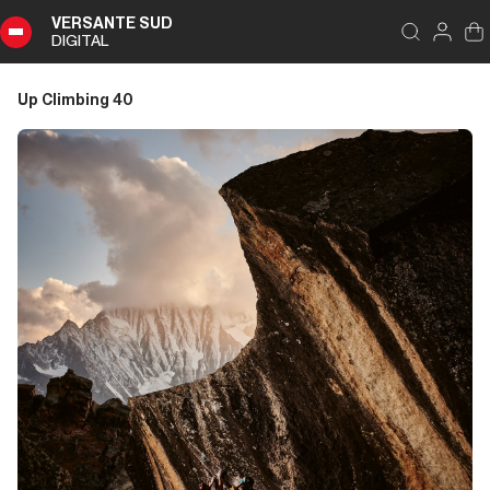
VERSANTE SUD
DIGITAL
Indice
Chiudi
DIGITAL
Up Climbing 40
Up
Climbing
40
Sommario
Editoriale
Editoriale
Introduzione