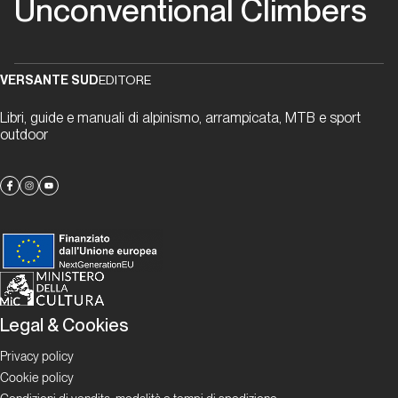
Unconventional Climbers
Follow
the
Flow
VERSANTE SUD
EDITORE
Unconventional
Libri, guide e manuali di alpinismo, arrampicata, MTB e sport
climbers
outdoor
Laura
Pineau:
in giro
per il
mondo
alla
ricerca
della
Legal & Cookies
fessura
Privacy policy
perfetta!
Cookie policy