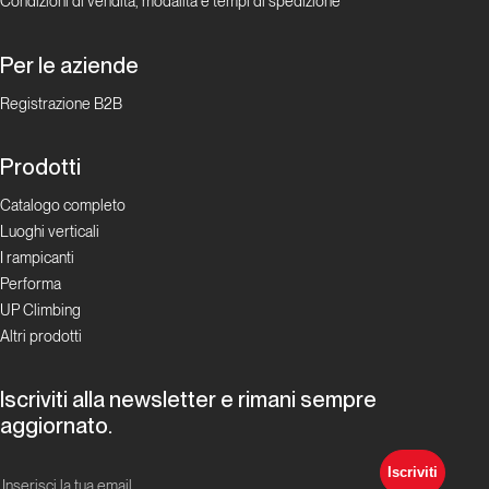
Condizioni di vendita, modalità e tempi di spedizione
Unconventional
climbers
Per le aziende
La
Registrazione B2B
bizzarra
arte del
Prodotti
dry
tooling
Catalogo completo
Luoghi verticali
I rampicanti
Personaggi
Performa
UP Climbing
Su e giù
Altri prodotti
per le
inscalabili
Iscriviti alla newsletter e rimani sempre
aggiornato.
Exploit
Iscriviti