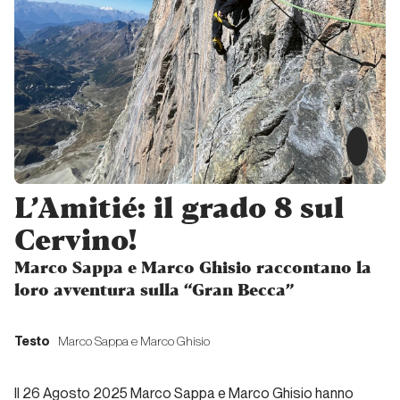
Alpinisti
fuori
dagli
schemi?
Unconventional
climbers
Intervista
L’Amitié: il grado 8 sul
a John
“Verm”
Cervino!
Sherman
Marco Sappa e Marco Ghisio raccontano la
loro avventura sulla “Gran Becca”
Unconventional
climbers
Testo
Marco Sappa e Marco Ghisio
Paul
Pritchard:
Il 26 Agosto 2025 Marco Sappa e Marco Ghisio hanno