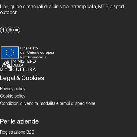
Libri, guide e manuali di alpinismo, arrampicata, MTB e sport
Unconventional
climbers
outdoor
La
bizzarra
arte del
dry
tooling
Personaggi
Legal & Cookies
Privacy policy
Su e giù
Cookie policy
per le
Condizioni di vendita, modalità e tempi di spedizione
inscalabili
Per le aziende
Exploit
Registrazione B2B