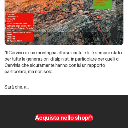
climbers
The
American
Dream
Unconventional
“Il Cervino è una montagna affascinante e lo è sempre stato
climbers
per tutte le generazioni di alpinisti, in particolare per quelli di
Cervinia che sicuramente hanno con lui un rapporto
Charles
particolare, ma non solo.
Albert
Libertà
Sarà che, a…
a piedi
nudi
Unconventional
Acquista nello shop
climbers