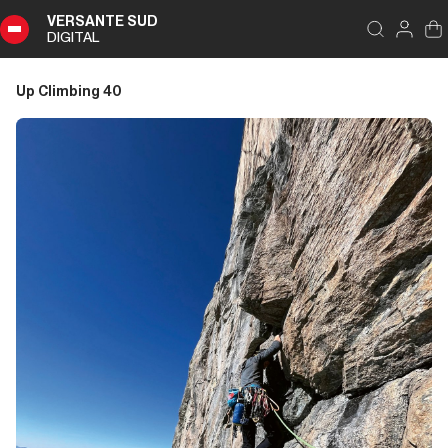
VERSANTE SUD
DIGITAL
Indice
Chiudi
DIGITAL
Up Climbing 40
Up
Climbing
40
Sommario
Editoriale
Editoriale
Introduzione