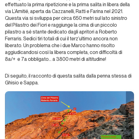
un
effettuato la prima ripetizione e la prima salita in libera della
viaggio
via
L’Amitié
, aperta da Cazzanelli, Ratti e Farina nel 2021.
oltre i
Questa via si sviluppa per circa 650 metri sul lato sinistro
del Pilastro dei Fiori e raggiunge la cima di un piccolo
limiti del
pilastro a sé stante dedicato dagli apritori a Roberto
corpo e
Ferraris. Sedici tiri totali di cui il terz’ultimo ancora non
della
liberato. Un problema che i due Marco hanno risolto
mente
aggiudicandosi così la libera completa, con difficoltà di
8a/+ e 7a obbligato… a 3800 metri di altitudine!
Unconventional
climbers
Di seguito, il racconto di questa salita dalla penna stessa di
Ghisio e Sappa.
Una vita
nella
Materia, tra
Arrampicata
e Arte
Unconventional