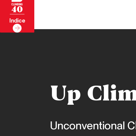
40
Indice
Up Cli
Unconventional C