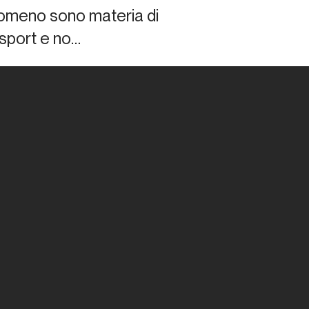
fenomeno sono materia di
o sport e no…