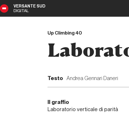
VERSANTE SUD
DIGITAL
0
DIGITAL
Up Climbing 40
Laborato
Testo
Andrea Gennari Daneri
Il graffio
Laboratorio verticale di parità