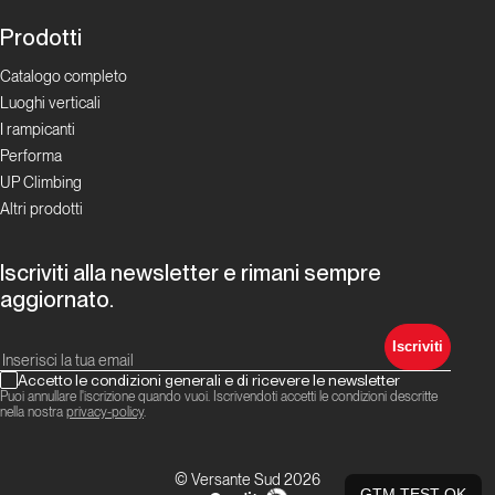
Prodotti
Catalogo completo
Luoghi verticali
I rampicanti
Performa
UP Climbing
Altri prodotti
Iscriviti alla newsletter e rimani sempre
aggiornato.
Iscriviti
Accetto le condizioni generali e di ricevere le newsletter
Puoi annullare l'iscrizione quando vuoi. Iscrivendoti accetti le condizioni descritte
nella nostra
privacy-policy
.
© Versante Sud 2026
GTM TEST OK