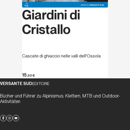
Giardini di
Cristallo
Cascate di ghiaccio nelle valli dell'Ossola
15
,50
€
VERSANTE SUD
EDITORE
Bücher und Führer zu Alpinismus, Klettern, MTB und Outdoor-
Aktivitäten