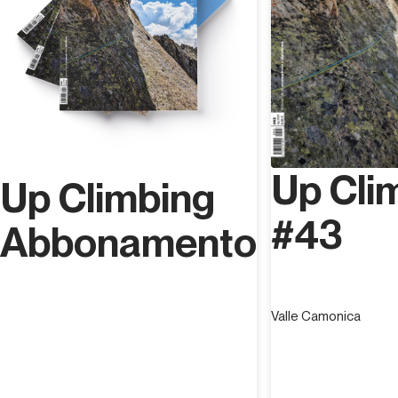
Up Cli
Up Climbing
#43
Abbonamento
Valle Camonica