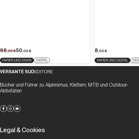
68
50
8
,00
€
,00
€
,00
€
PAPIER UND DIGITA
DIGITAL
PAPIER UND DIGITAL
DIG
VERSANTE SUD
EDITORE
Bücher und Führer zu Alpinismus, Klettern, MTB und Outdoor-
Aktivitäten
Legal & Cookies