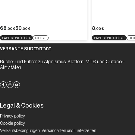
68
50
8
,00
€
,00
€
,00
€
PAPIER UND DIGITA
DIGITAL
PAPIER UND DIGITAL
DIG
VERSANTE SUD
EDITORE
Bücher und Führer zu Alpinismus, Klettern, MTB und Outdoor-
Aktivitäten
Legal & Cookies
Privacy policy
Cookie policy
Verkaufsbedingungen, Versandarten und Lieferzeiten