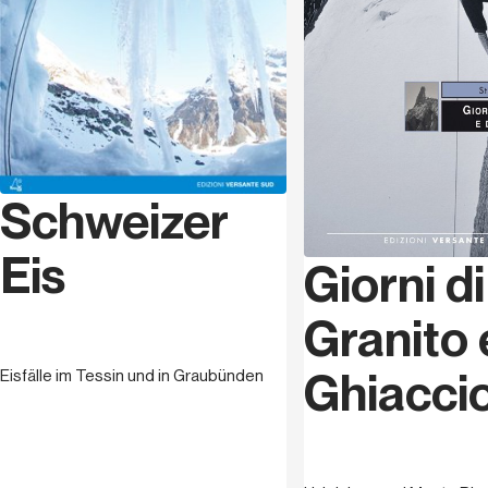
biomedizinischer Forscher und eine der bedeutendsten
Autoritäten im Bereich des Winterkletterns in den
Apenninen. Bereits in seiner Kindheit begann er mit dem
Klettern und konzentrierte sich dabei besonders auf
das Winterklettern. Seine wichtigste Leistung war die
erste Winterbegehung der Nordwand von Murelle. In
jüngerer Zeit widmete er sich vor allem der
Schweizer
Erschließung neuer Routen, insbesondere an der
Westwand des Peschio Gaetano, am Monte Altare und
Eis
am Monte Camicia.
Giorni di
Granito 
Ghiacci
Eisfälle im Tessin und in Graubünden