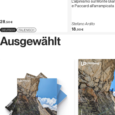
L'alpinismo sul Monte Bia
e Paccard all'arrampicat
28
,50
€
Stefano Ardito
18
,00
€
DEUTSCH
ITALIENISCH
Ausgewählt
Entdecken