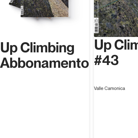
Up Cli
Up Climbing
#43
Abbonamento
Valle Camonica