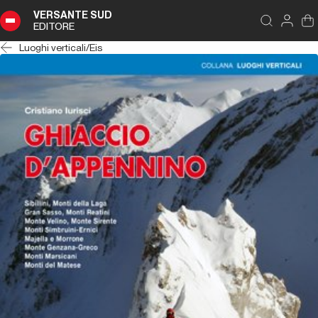
VERSANTE SUD
EDITORE
Luoghi verticali
/
Eis