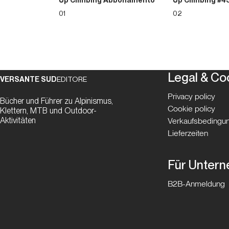
Up Climbing Abbonamento
Up Climbing #4
01
02
Legal & Co
VERSANTE SUD
EDITORE
Privacy policy
Bücher und Führer zu Alpinismus,
Cookie policy
Klettern, MTB und Outdoor-
Aktivitäten
Verkaufsbedingun
Lieferzeiten
Für Unter
B2B-Anmeldung