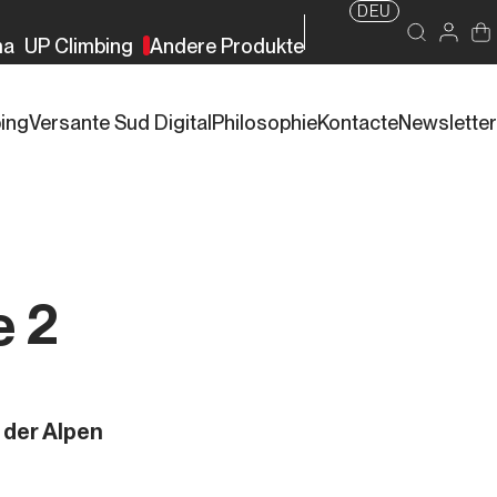
DEU
ma
UP Climbing
Andere Produkte
bing
Versante Sud Digital
Philosophie
Kontacte
Newsletter
e 2
 der Alpen