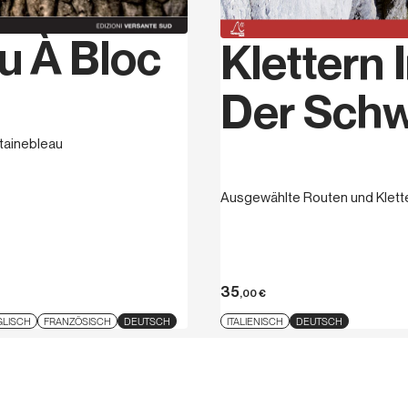
veröffentlichte er
Solo Gr
u À Bloc
Ice
, 2009; 2012
Ghiaccio 
Klettern 
Teile von
Nichts als Grani
Der Schw
ntainebleau
Ausgewählte Routen und Klett
35
,00
€
GLISCH
FRANZÖSISCH
DEUTSCH
ITALIENISCH
DEUTSCH