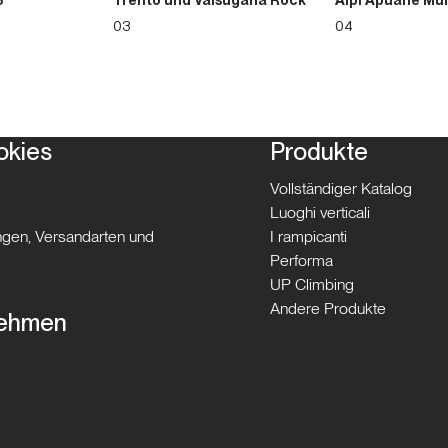
3
Trento und Valsugana Rock
Alpi Apuane Mul
03
04
okies
Produkte
Vollständiger Katalog
Luoghi verticali
gen, Versandarten und
I rampicanti
Performa
UP Climbing
Andere Produkte
nehmen