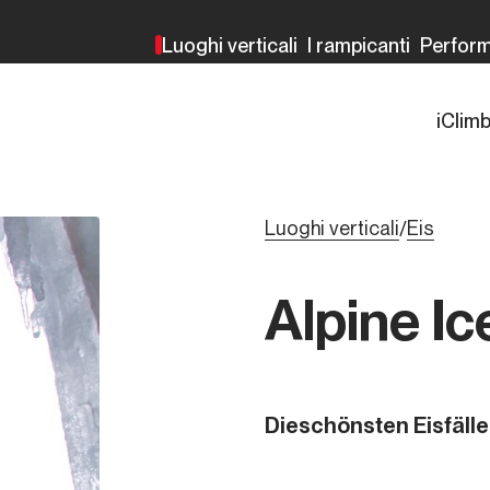
Luoghi verticali
I rampicanti
Perfor
iClim
Luoghi verticali
Eis
/
Alpine Ic
Dieschönsten Eisfälle