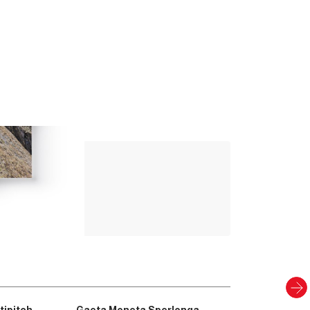
Up Climbing 
Valle Camonica
8
,00
€
PAPIER UND DIGITAL
Entdecken