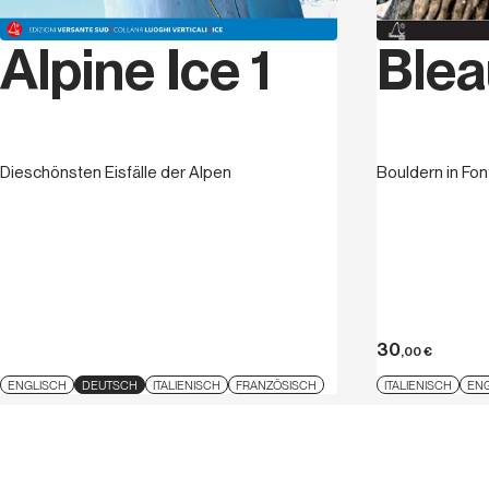
Blea
Alpine Ice 1
Bouldern in Fo
Dieschönsten Eisfälle der Alpen
30
,00
€
ENGLISCH
DEUTSCH
ITALIENISCH
FRANZÖSISCH
ITALIENISCH
EN