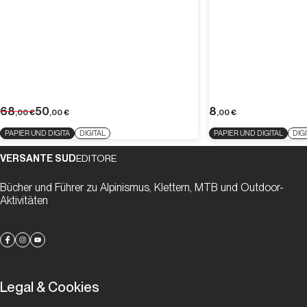
68
50
8
,00
€
,00
€
,00
€
PAPIER UND DIGITA
DIGITAL
PAPIER UND DIGITAL
DIG
VERSANTE SUD
EDITORE
Bücher und Führer zu Alpinismus, Klettern, MTB und Outdoor-
Aktivitäten
Legal & Cookies