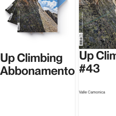
Up Cli
Up Climbing
#43
Abbonamento
Valle Camonica