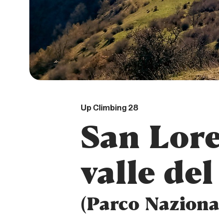
Up Climbing 28
San Lore
valle de
(Parco Nazional