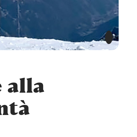
 alla
ontà