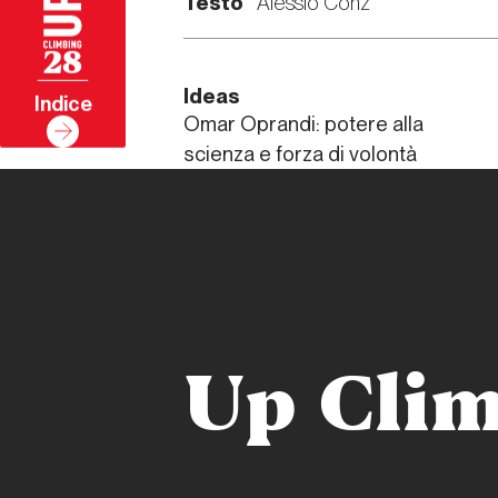
Testo
Alessio Conz
28
Ideas
Indice
Omar Oprandi: potere alla
scienza e forza di volontà
Up Clim