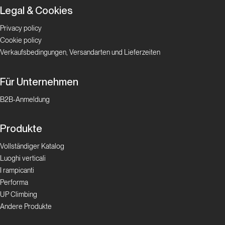
Esperienze
Legal & Cookies
verticali
Privacy policy
Balkan
Cookie policy
rope
Verkaufsbedingungen, Versandarten und Lieferzeiten
Boulder
Für Unternehmen
B2B-Anmeldung
Lindental
e
Blausee:
Produkte
boulder
Vollständiger Katalog
estivo in
Luoghi verticali
Svizzera
I rampicanti
al di là
Performa
delle
UP Climbing
mete più
Andere Produkte
turistiche