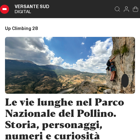
VERSANTE SUD
DIGITAL
Indice
Schließen
Up Climbing 28
Up
Climbing
28
Zusammenfassung
Storia
Le vie lunghe nel Parco
Editoriale
Nazionale del Pollino.
Storia, personaggi,
Storia
numeri e curiosità