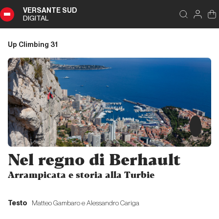
VERSANTE SUD
DIGITAL
Indice
Schließen
Up Climbing 31
Up
Climbing
31
Zusammenfassung
Nel regno di Berhault
Editoriale
Arrampicata e storia alla Turbie
Storia
Testo
Matteo Gambaro e Alessandro Cariga
Nel