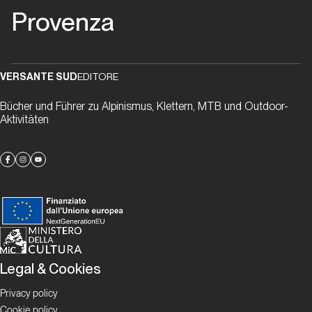
Provenza
Personaggi
Françoise
“Snoopinette”
VERSANTE SUD
EDITORE
Lepron
Bücher und Führer zu Alpinismus, Klettern, MTB und Outdoor-
Aktivitäten
Storia
Seb
Bouin
e
Buoux
Personaggi
Legal & Cookies
Antoine
Privacy policy
Le
Cookie policy