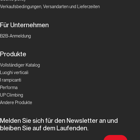
Menestrel,
Verkaufsbedingungen, Versandarten und Lieferzeiten
Vertical
Dance
Für Unternehmen
B2B-Anmeldung
Storia
Produkte
La storia
dell’arrampicata
Vollständiger Katalog
tra l’Orgon e
Luoghi verticali
Mouriès
I rampicanti
Performa
UP Climbing
Storia
Andere Produkte
Costa
Melden Sie sich für den Newsletter an und
Azzurra
bleiben Sie auf dem Laufenden.
indoor