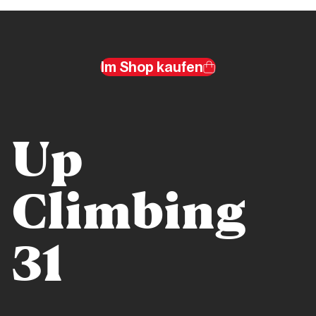
regno di
Berhault
Im Shop kaufen
Storia
Alla
scoperta
dell’estremo
Up
Ponente
Ligure
Climbing
Storia
31
Verdon
senza
tempo