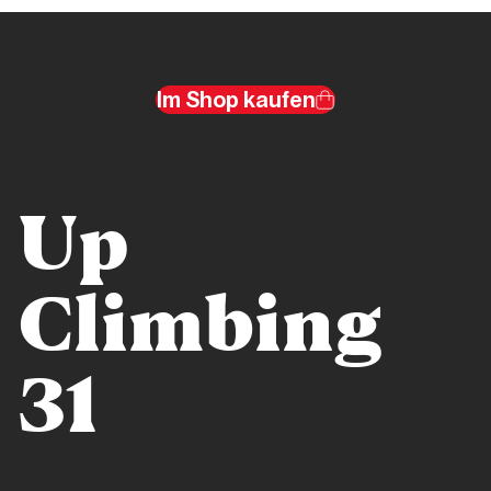
regno di
Berhault
Im Shop kaufen
Storia
Alla
scoperta
dell’estremo
Up
Ponente
Ligure
Climbing
Storia
31
Verdon
senza
tempo