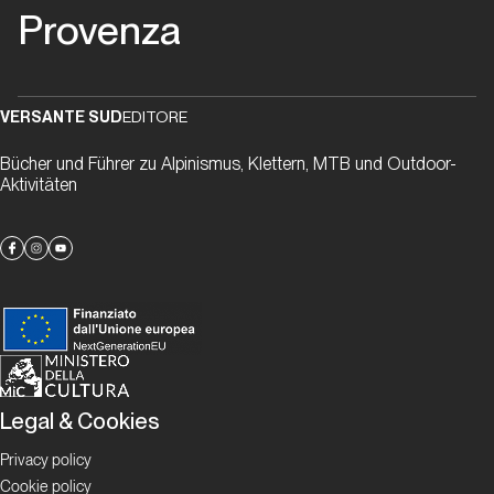
Provenza
Personaggi
Françoise
“Snoopinette”
VERSANTE SUD
EDITORE
Lepron
Bücher und Führer zu Alpinismus, Klettern, MTB und Outdoor-
Aktivitäten
Storia
Seb
Bouin
e
Buoux
Personaggi
Legal & Cookies
Antoine
Privacy policy
Cookie policy
Le