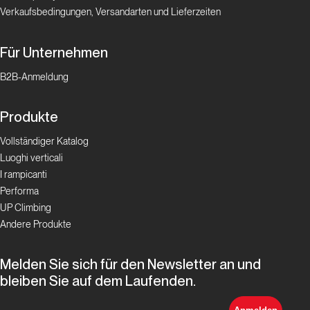
Verkaufsbedingungen, Versandarten und Lieferzeiten
Menestrel,
Vertical
Dance
Für Unternehmen
B2B-Anmeldung
Storia
Produkte
La storia
dell’arrampicata
Vollständiger Katalog
Luoghi verticali
tra l’Orgon e
I rampicanti
Mouriès
Performa
UP Climbing
Storia
Andere Produkte
Costa
Melden Sie sich für den Newsletter an und
Azzurra
bleiben Sie auf dem Laufenden.
indoor