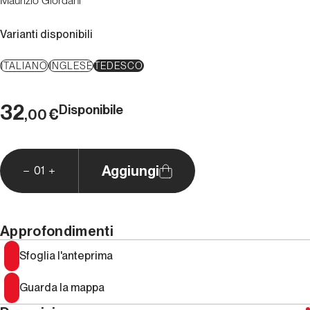
Maurizio Giordani
Varianti disponibili
ITALIANO
INGLESE
TEDESCO
32
Disponibile
€
,00
Aggiungi
01
Approfondimenti
Sfoglia l'anteprima
Guarda la mappa