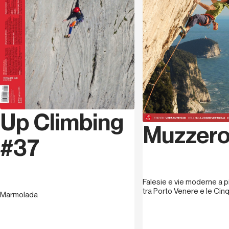
nuove, decine di prime invernali e solitarie, per gran
parte di difficoltà estrema. Guida alpina, appassionato
viaggiatore, vanta un’
attività di oltre 80 spedizioni in
tutto il mondo
: ha scalato in altissima quota sul Broad
Peak, Gasherbrum II, Cho Oyu, Manaslu e Nanga Parbat,
ma ha anche ricercato e salito molte altre montagne
difficili in roccia e ghiaccio, dalle vette della Patagonia
(Cerro Torre, Fitz Roy, Cerro Pier Giorgio) alle pareti di
tutto il mondo, dal Karakorum alla cordigliera Andina,
Up Climbing
dall’America all’Africa, all’Asia (Monte Kenia, Aconcagua,
Muztagh Ata, Golden Peak, Torri di Trango, Torre di Uli
Muzzer
Biaho, Torre dell’Ogre, Kedarnath Peak, Baruntse II, Ama
#37
Dablam, Mount Cook, Ararat, Damavand, Huascaran,
Pico de Orizaba, Elbrus, Kilimanjaro). Ha pubblicato tre
opere sulla Marmolada: un libro sulla storia
Falesie e vie moderne a p
dell’alpinismo,
Sogno di Pietra
, e
due guide di
tra Porto Venere e le Cin
Marmolada
alpinismo
sugli itinerari della parete Sud, per
Edizioni
Mediterranee
e
Versante Sud
.
Appigli sfuggenti
(Alpine studio) è il suo ultimo lavoro editoriale nel quale