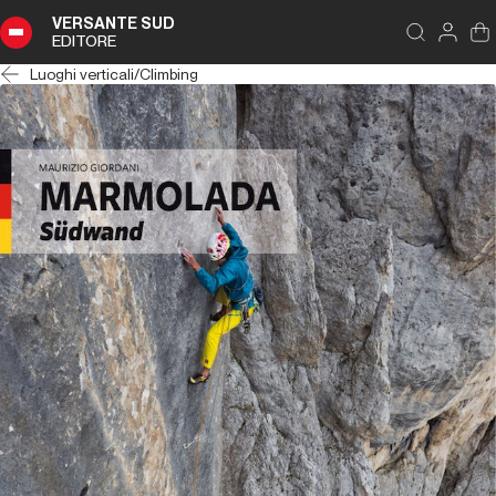
VERSANTE SUD
EDITORE
Luoghi verticali
/
Climbing