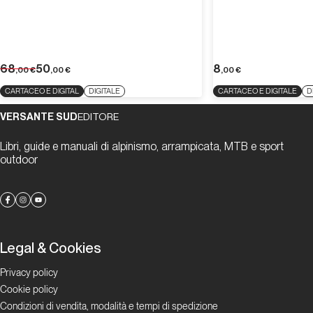
68
50
8
,00
€
,00
€
,00
€
CARTACEO E DIGITAL
DIGITALE
CARTACEO E DIGITALE
D
VERSANTE SUD
EDITORE
Libri, guide e manuali di alpinismo, arrampicata, MTB e sport
outdoor
Legal & Cookies
Privacy policy
Cookie policy
Condizioni di vendita, modalità e tempi di spedizione