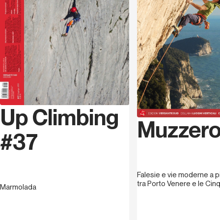
nuove, decine di prime invernali e solitarie, per gran
parte di difficoltà estrema. Guida alpina, appassionato
viaggiatore, vanta un’
attività di oltre 80 spedizioni in
tutto il mondo
: ha scalato in altissima quota sul Broad
Peak, Gasherbrum II, Cho Oyu, Manaslu e Nanga Parbat,
ma ha anche ricercato e salito molte altre montagne
difficili in roccia e ghiaccio, dalle vette della Patagonia
(Cerro Torre, Fitz Roy, Cerro Pier Giorgio) alle pareti di
tutto il mondo, dal Karakorum alla cordigliera Andina,
Up Climbing
dall’America all’Africa, all’Asia (Monte Kenia, Aconcagua,
Muztagh Ata, Golden Peak, Torri di Trango, Torre di Uli
Muzzer
Biaho, Torre dell’Ogre, Kedarnath Peak, Baruntse II, Ama
#37
Dablam, Mount Cook, Ararat, Damavand, Huascaran,
Pico de Orizaba, Elbrus, Kilimanjaro). Ha pubblicato tre
opere sulla Marmolada: un libro sulla storia
Falesie e vie moderne a p
dell’alpinismo,
Sogno di Pietra
, e
due guide di
tra Porto Venere e le Cin
Marmolada
alpinismo
sugli itinerari della parete Sud, per
Edizioni
Mediterranee
e
Versante Sud
.
Appigli sfuggenti
(Alpine studio) è il suo ultimo lavoro editoriale nel quale