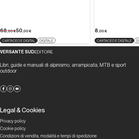
68
50
8
,00
€
,00
€
,00
€
CARTACEO E DIGITAL
DIGITALE
CARTACEO E DIGITALE
D
VERSANTE SUD
EDITORE
Libri, guide e manuali di alpinismo, arrampicata, MTB e sport
outdoor
Legal & Cookies
Privacy policy
Cookie policy
Condizioni di vendita, modalità e tempi di spedizione