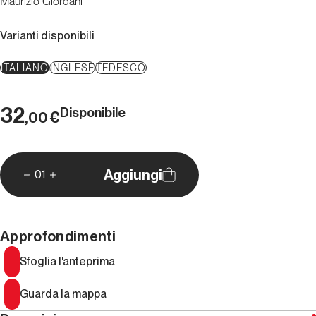
Maurizio Giordani
Varianti disponibili
ITALIANO
INGLESE
TEDESCO
32
Disponibile
€
,00
Aggiungi
01
Approfondimenti
Sfoglia l'anteprima
Guarda la mappa