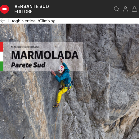
VERSANTE SUD
EDITORE
Luoghi verticali
/
Climbing