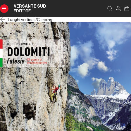
VERSANTE SUD
EDITORE
Luoghi verticali
/
Climbing