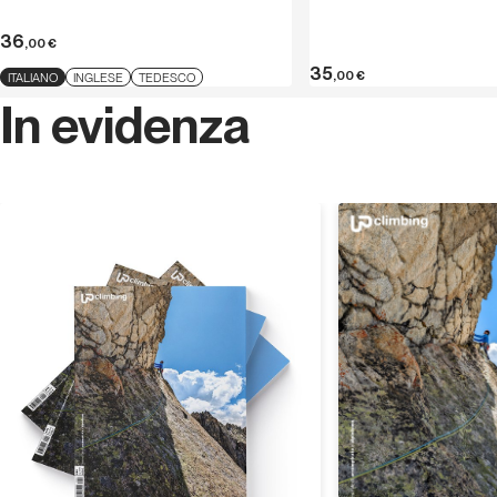
36
,00
€
35
,00
€
ITALIANO
INGLESE
TEDESCO
In evidenza
Scopri