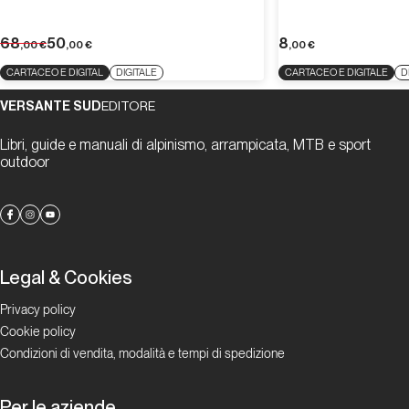
68
50
8
,00
€
,00
€
,00
€
CARTACEO E DIGITAL
DIGITALE
CARTACEO E DIGITALE
D
VERSANTE SUD
EDITORE
Libri, guide e manuali di alpinismo, arrampicata, MTB e sport
outdoor
Legal & Cookies
Privacy policy
Cookie policy
Condizioni di vendita, modalità e tempi di spedizione
Per le aziende