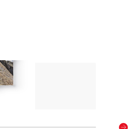
Up Climbing 
Valle Camonica
8
,00
€
CARTACEO E DIGITAL
Scopri