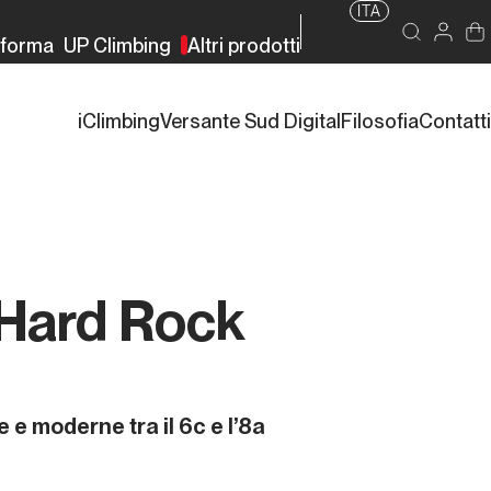
ITA
rforma
UP Climbing
Altri prodotti
iClimbing
Versante Sud Digital
Filosofia
Contatti
 Hard Rock
e moderne tra il 6c e l’8a