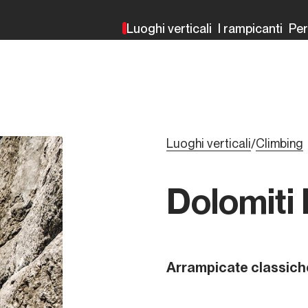
Luoghi verticali
I rampicanti
Pe
Luoghi verticali
Climbing
/
Dolomiti
Arrampicate classiche 