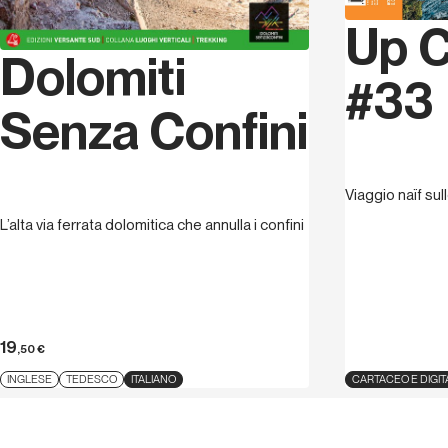
Up C
Dolomiti
#33
Senza Confini
Viaggio naïf sul
L’alta via ferrata dolomitica che annulla i confini
19
,50
€
INGLESE
TEDESCO
ITALIANO
CARTACEO E DIGIT