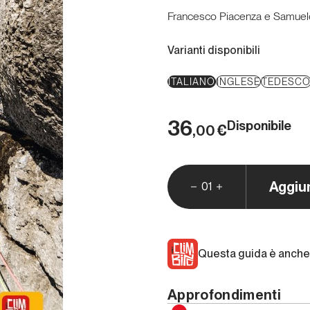
Francesco Piacenza e Samuele
Varianti disponibili
ITALIANO
INGLESE
TEDESC
36
Disponibile
€
,00
Aggiu
01
Questa guida è anche 
Approfondimenti