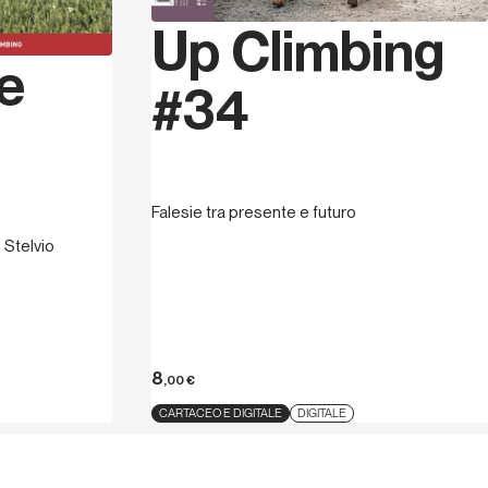
 a Cesena e vive a Forlì con la sua
Up Climbing
la scuola superiore e svolge la libera
ge
 Accademico del CAI e Istruttore
#34
Libera nella Scuola di Alpinismo
e frequenta da sempre e in ogni stagione
o degli anni ha ripetuto tantissime vie
tà.
Falesie tra presente e futuro
 Stelvio
8
,00
€
CARTACEO E DIGITALE
DIGITALE