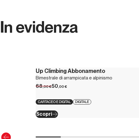
In evidenza
Up Climbing Abbonamento
Bimestrale di arrampicata e alpinismo
68
50
,00
€
,00
€
CARTACEO E DIGITAL
DIGITALE
Scopri