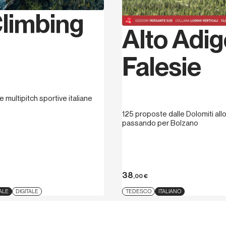
Samuele Mazzolini
è nato
limbing
famiglia, dove insegna nel
Alto Adi
professione di ingegnere.
Nazionale di Arrampicata 
“Romagna Verticale”, ama 
Falesie
le Dolomiti, dove nel cors
classiche e di alta difficol
le multipitch sportive italiane
125 proposte dalle Dolomiti allo
passando per Bolzano
38
,00
€
ALE
DIGITALE
TEDESCO
ITALIANO