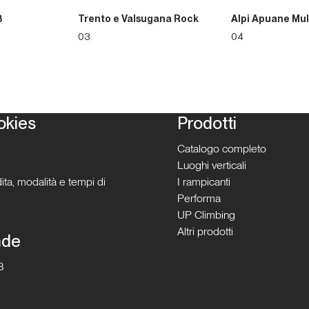
3
Trento e Valsugana Rock
Alpi Apuane Mul
03
04
okies
Prodotti
Catalogo completo
Luoghi verticali
ita, modalità e tempi di
I rampicanti
Performa
UP Climbing
Altri prodotti
nde
B