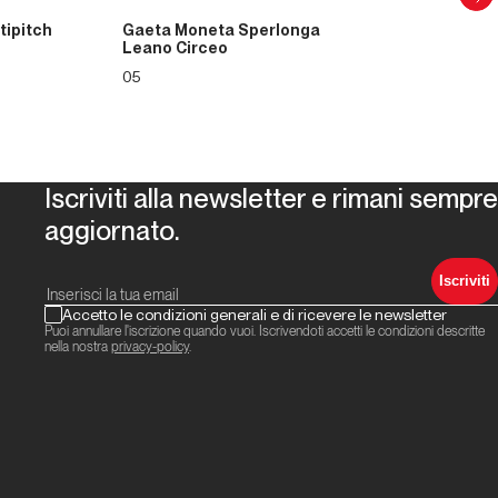
tipitch
Gaeta Moneta Sperlonga
Leano Circeo
05
Iscriviti alla newsletter e rimani sempre
aggiornato.
Iscriviti
Accetto le condizioni generali e di ricevere le newsletter
Puoi annullare l'iscrizione quando vuoi. Iscrivendoti accetti le condizioni descritte
nella nostra
privacy-policy
.