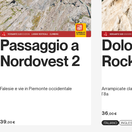
Passaggio a
Dolo
Nordovest 2
Roc
Falesie e vie in Piemonte occidentale
Arrampicate cla
l’8a
36
,00
€
39
,00
€
ITALIANO
INGLE