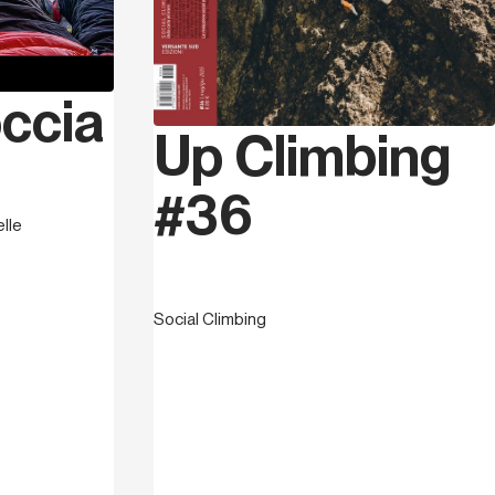
occia
Up Climbing
#36
lle
Social Climbing