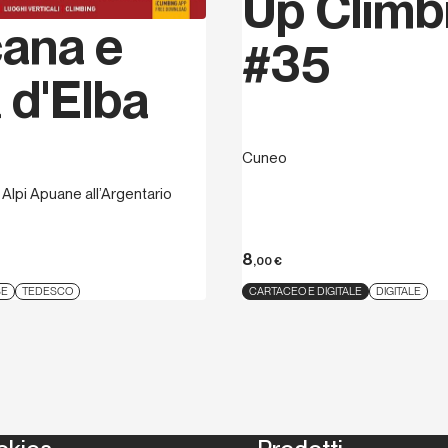
Up Climb
ana e
#35
a d'Elba
Cuneo
e Alpi Apuane all’Argentario
8
,00
€
SE
TEDESCO
CARTACEO E DIGITALE
DIGITALE