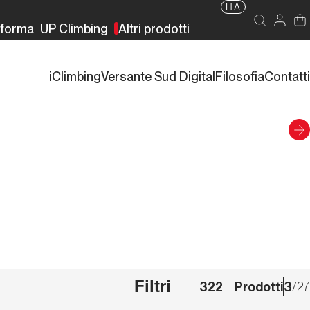
ITA
rforma
UP Climbing
Altri prodotti
iClimbing
Versante Sud Digital
Filosofia
Contatti
Filtri
322
Prodotti
3
/
27