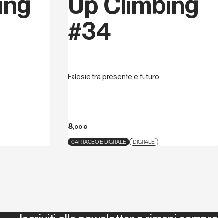
ing
Up Climbing
#34
Falesie tra presente e futuro
8
,00
€
CARTACEO E DIGITALE
DIGITALE