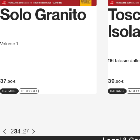
Solo Granito
Tosc
Isol
Volume 1
116 falesie dall
37
39
,00
€
,00
€
ITALIANO
TEDESCO
ITALIANO
INGLE
1
2
3
4
...
27