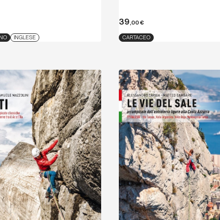
39
,00
€
ANO
INGLESE
CARTACEO
Scopri