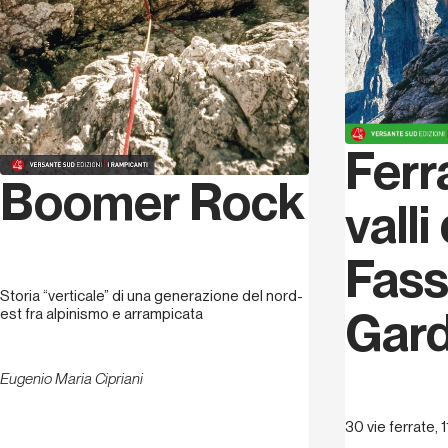
Ferr
Boomer Rock
valli
Fass
Storia “verticale” di una generazione del nord-
Gar
est fra alpinismo e arrampicata
Eugenio Maria Cipriani
30 vie ferrate, 1