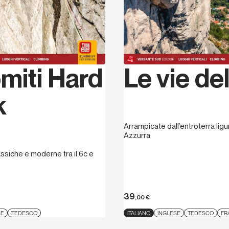
miti Hard
Le vie del
k
Arrampicate dall’entroterra ligu
Azzurra
ssiche e moderne tra il 6c e
39
,00
€
SE
TEDESCO
ITALIANO
INGLESE
TEDESCO
FR