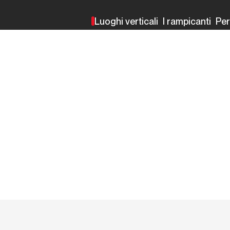
Luoghi verticali
I rampicanti
Pe