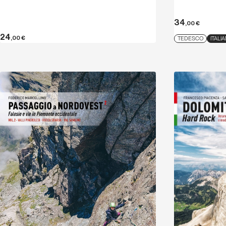
34
,00
€
24
,00
€
TEDESCO
ITALI
Scopri