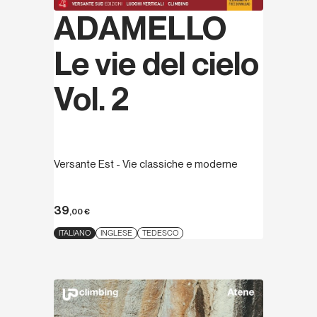
ADAMELLO
Le vie del cielo
Vol. 2
Versante Est - Vie classiche e moderne
39
,00
€
ITALIANO
INGLESE
TEDESCO
Scopri