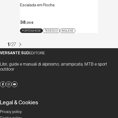
Escalada em Rocha
38
,00
€
PORTOGHESE
TEDESCO
INGLESE
1
/
27
VERSANTE SUD
EDITORE
Libri, guide e manuali di alpinismo, arrampicata, MTB e sport
outdoor
Legal & Cookies
Privacy policy
Cookie policy