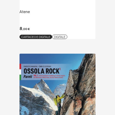
Atene
8
,00
€
CARTACEO E DIGITALE
DIGITALE
Scopri