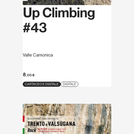
Up Climbing
#43
Valle Camonica
8
,00
€
CARTACEO E DIGITALE
DIGITALE
Scopri