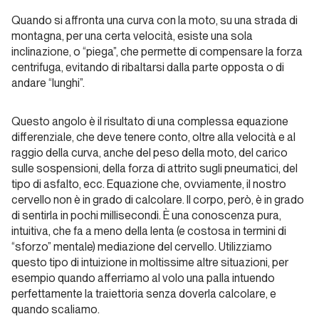
Quando si affronta una curva con la moto, su una strada di
Ueli,
montagna, per una certa velocità, esiste una sola
vorrei
inclinazione, o “piega”, che permette di compensare la forza
riprovarci
centrifuga, evitando di ribaltarsi dalla parte opposta o di
andare “lunghi”.
Storia
Moderna
Questo angolo è il risultato di una complessa equazione
differenziale, che deve tenere conto, oltre alla velocità e al
Tra
raggio della curva, anche del peso della moto, del carico
cielo
sulle sospensioni, della forza di attrito sugli pneumatici, del
e
tipo di asfalto, ecc. Equazione che, ovviamente, il nostro
terra
cervello non è in grado di calcolare. Il corpo, però, è in grado
di sentirla in pochi millisecondi. È una conoscenza pura,
intuitiva, che fa a meno della lenta (e costosa in termini di
Storia Moderna
“sforzo” mentale) mediazione del cervello. Utilizziamo
questo tipo di intuizione in moltissime altre situazioni, per
The
esempio quando afferriamo al volo una palla intuendo
perfettamente la traiettoria senza doverla calcolare, e
Swiss
quando scaliamo.
Machine