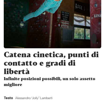
Cronologia
recente
delle
principali
salite
sull’Eiger
Storia Moderna
Catena cinetica, punti di
La parete
contatto e gradi di
nord
dell’Eiger,
libertà
un
Infinite posizioni possibili, un solo assetto
racconto
migliore
personale
Testo
Alessandro “Jolly” Lamberti
Storia Moderna