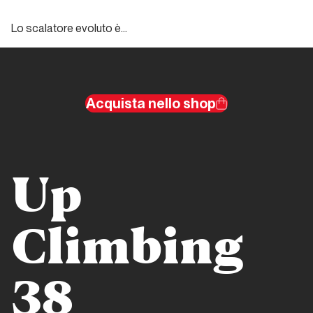
Lo scalatore evoluto è…
Storia Moderna
L’ombra
dell’Orco
Acquista nello shop
Top Routes
Merci
Up
la Vie
Top Routes
Climbing
Possessione
da Eiger
38