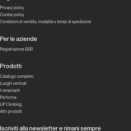
Privacy policy
Adam
Cookie policy
& Evi
Condizioni di vendita, modalità e tempi di spedizione
Per le aziende
Top Routes
Registrazione B2B
L’Odyssee
di Jacopo
Prodotti
e Babsi
Catalogo completo
Luoghi verticali
Personaggi
I rampicanti
Performa
Il
UP Climbing
marziano
Altri prodotti
dell’Eiger
Iscriviti alla newsletter e rimani sempre