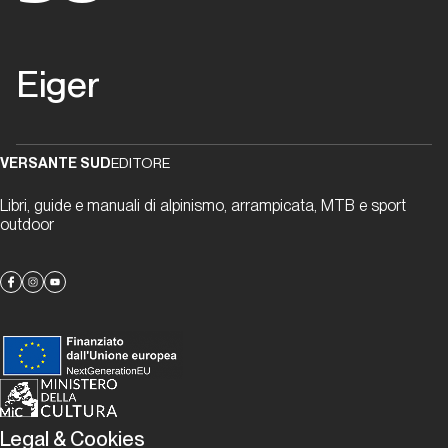
Top Routes
Rinascimento
Eiger
sull’Eiger
Top Routes
VERSANTE SUD
EDITORE
Ratatat
Libri, guide e manuali di alpinismo, arrampicata, MTB e sport
e
outdoor
Golden
Shower
Top Routes
Meltdown
Legal & Cookies
Top Routes