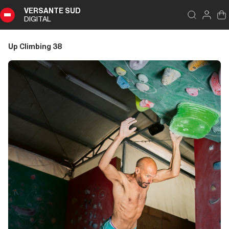
VERSANTE SUD
DIGITAL
Indice
Chiudi
DIGITAL
Up Climbing 38
Up
Climbing
38
Sommario
Editoriale
Editoriale
L’ultimo Eiger