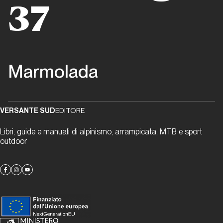
Marmolada
37
Dal passato al presente
Marmolada
Marmolada
3.0
Dal passato al
presente
VERSANTE SUD
EDITORE
Libri, guide e manuali di alpinismo, arrampicata, MTB e sport
Regale
outdoor
solitudine
Dal passato al
presente
Hansjörg
Auer