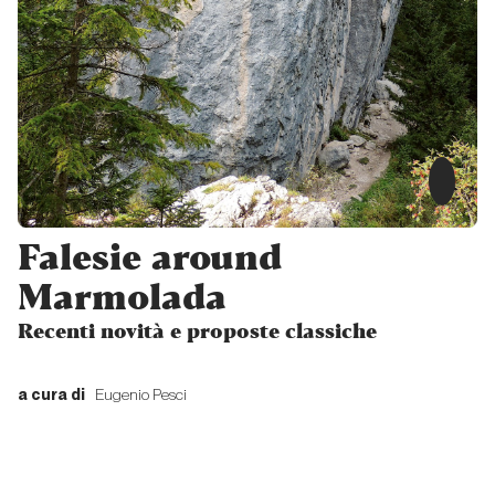
La
Marmolada
e gli ultimi
cavalieri
Jedi…
Dal passato al presente
50 anni di
Falesie around
Marmolada
Marmolada
Recenti novità e proposte classiche
Dal passato al
presente
a cura di
Eugenio Pesci
La
visione
e
l’etica