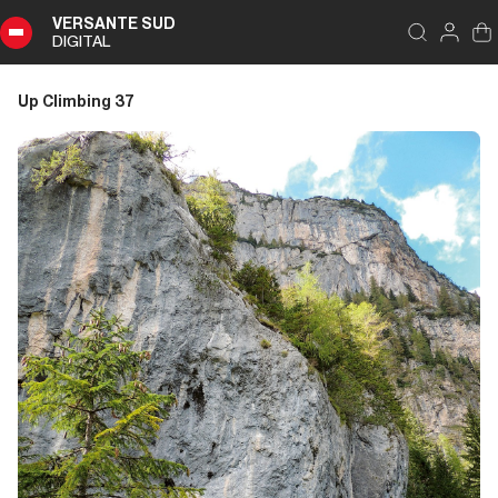
VERSANTE SUD
DIGITAL
Indice
Chiudi
DIGITAL
Up Climbing 37
Up
Climbing
37
Sommario
Editoriale
Editoriale
Dal passato al presente