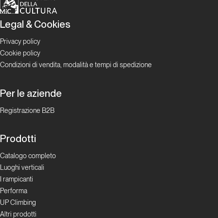
Legal & Cookies
Focus
Privacy policy
Madre
Cookie policy
Roccia
Condizioni di vendita, modalità e tempi di spedizione
Per le aziende
Focus
Registrazione B2B
La
Madre
Prodotti
Roccia
di Iris
Catalogo completo
Bielli
Luoghi verticali
I rampicanti
Performa
Focus
UP Climbing
Altri prodotti