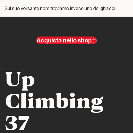
ferrea
Sul suo versante nord troviamo invece uno dei ghiacci…
di
Rolly!
Dal passato al presente
Acquista nello shop
La
Marmolada
di Philippe
Up
Dal passato al
presente
Climbing
Sul
Pesce
37
(con i
clienti)