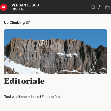
VERSANTE SUD
DIGITAL
Indice
Chiudi
DIGITAL
Up Climbing 37
Up
Climbing
37
Sommario
Editoriale
Editoriale
Editoriale
Testo
Alberto Milani ed Eugenio Pesci
Dal passato al presente