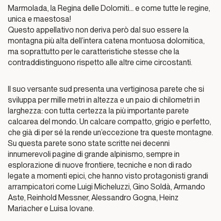
La
Marmolada, la Regina delle Dolomiti… e come tutte le regine,
Marmolada
unica e maestosa!
e gli ultimi
Questo appellativo non deriva però dal suo essere la
cavalieri
montagna più alta dell’intera catena montuosa dolomitica,
ma soprattutto per le caratteristiche stesse che la
Jedi…
contraddistinguono rispetto alle altre cime circostanti.
Dal passato al presente
Il suo versante sud presenta una vertiginosa parete che si
sviluppa per mille metri in altezza e un paio di chilometri in
50 anni di
larghezza: con tutta certezza la più importante parete
Marmolada
calcarea del mondo. Un calcare compatto, grigio e perfetto,
che già di per sé la rende un’eccezione tra queste montagne.
Su questa parete sono state scritte nei decenni
Dal passato al
innumerevoli pagine di grande alpinismo, sempre in
presente
esplorazione di nuove frontiere, tecniche e non di rado
legate a momenti epici, che hanno visto protagonisti grandi
La
arrampicatori come Luigi Micheluzzi, Gino Soldà, Armando
visione
Aste, Reinhold Messner, Alessandro Gogna, Heinz
e
Mariacher e Luisa Iovane.
l’etica