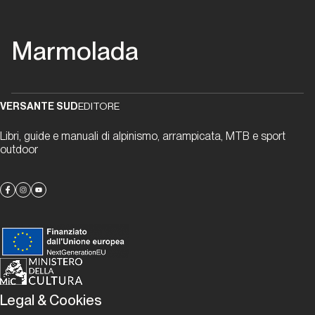
… e
tanto
altro!
Marmolada
Dal
passato al
presente
VERSANTE SUD
EDITORE
Libri, guide e manuali di alpinismo, arrampicata, MTB e sport
Sulla
outdoor
Sud
con
Bobo
Dal passato al presente
La mia
storia sulla
Legal & Cookies
Sud della