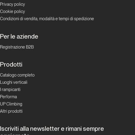
Marmolada
Privacy policy
Cookie policy
Condizioni di vendita, modalità e tempi di spedizione
Dal passato al presente
Marmolada
Per le aziende
3.0
Registrazione B2B
Dal passato al
Prodotti
presente
Catalogo completo
Regale
Luoghi verticali
solitudine
I rampicanti
Performa
UP Climbing
Dal passato al
presente
Altri prodotti
Hansjörg
Iscriviti alla newsletter e rimani sempre
Auer