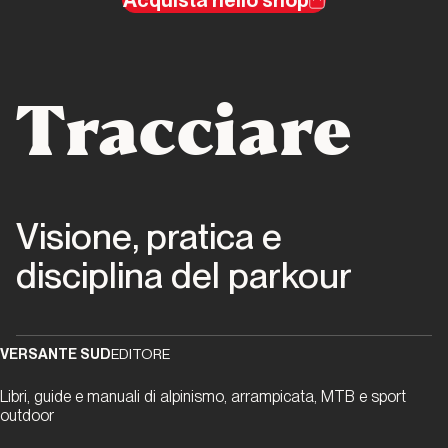
Acquista nello shop
Capitolo
006
Il
Tracciare
messaggio
viaggia
Capitolo
007
Visione, pratica e
Ritratti e
disciplina del parkour
immagini
Capitolo
008
VERSANTE SUD
EDITORE
Le
Libri, guide e manuali di alpinismo, arrampicata, MTB e sport
“autrici”
outdoor
raccontano