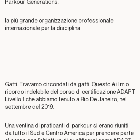
Parkour Generations,
la più grande organizzazione professionale
Prefazione
internazionale per la disciplina
Capitolo
001
Introduzione
Capitolo
002
Gatti. Eravamo circondati da gatti. Questo è il mio
ricordo indelebile del corso di certificazione ADAPT
La
Livello 1 che abbiamo tenuto a Rio De Janeiro, nel
dimensione
settembre del 2019.
esplorativa
Una ventina di praticanti di parkour si erano riuniti
Capitolo
003
da tutto il Sud e Centro America per prendere parte