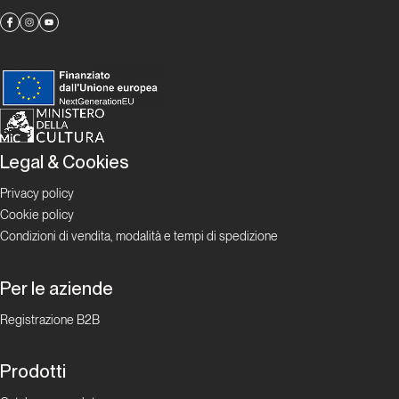
Capitolo
009
Tracce
biografiche:
un
racconto a
Legal & Cookies
più voci
Privacy policy
Cookie policy
Condizioni di vendita, modalità e tempi di spedizione
Allegati
Per le aziende
Registrazione B2B
Ringraziamenti
Prodotti