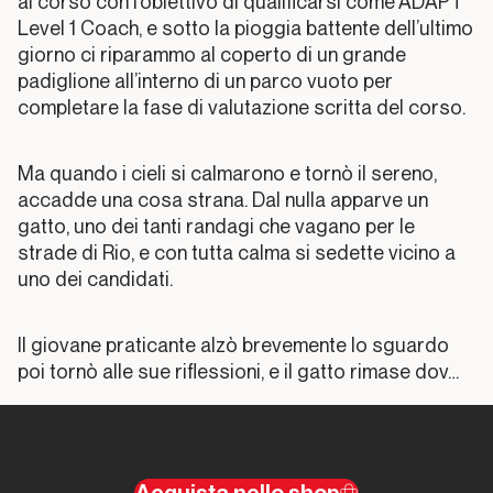
al corso con l’obiettivo di qualificarsi come ADAPT
La
Level 1 Coach, e sotto la pioggia battente dell’ultimo
dimensione
giorno ci riparammo al coperto di un grande
pratica
padiglione all’interno di un parco vuoto per
completare la fase di valutazione scritta del corso.
Capitolo
004
Ma quando i cieli si calmarono e tornò il sereno,
Il
accadde una cosa strana. Dal nulla apparve un
parkour
gatto, uno dei tanti randagi che vagano per le
online e
strade di Rio, e con tutta calma si sedette vicino a
sui
uno dei candidati.
media
Il giovane praticante alzò brevemente lo sguardo
Capitolo
005
poi tornò alle sue riflessioni, e il gatto rimase dov…
La
dimensione
etica