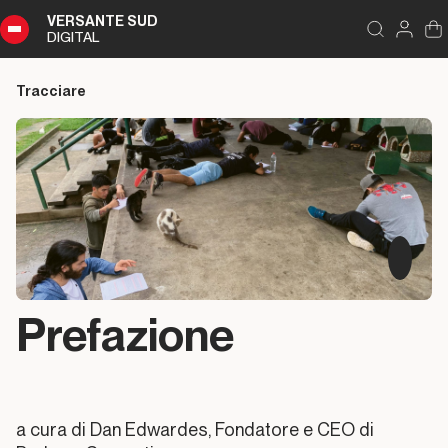
VERSANTE SUD
DIGITAL
Capitoli
Chiudi
DIGITAL
Tracciare
Sommario
Capitoli
Contestualizzazione
Prefazione
Nota
delle
“autrici”
a cura di Dan Edwardes
, Fondatore e CEO di