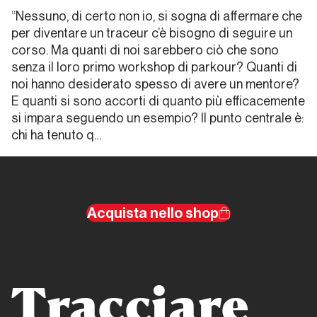
“Nessuno, di certo non io, si sogna di affermare che
Capitolo
006
per diventare un traceur c’è bisogno di seguire un
corso.
Ma quanti di noi sarebbero ciò che sono
Il
senza il loro primo workshop di parkour? Quanti di
messaggio
noi hanno desiderato spesso di avere un mentore?
viaggia
E quanti si sono accorti di quanto più efficacemente
si impara seguendo un esempio? Il punto centrale è:
chi ha tenuto q…
Capitolo
007
Ritratti e
immagini
Acquista nello shop
Capitolo
008
Le
Tracciare
“autrici”
raccontano