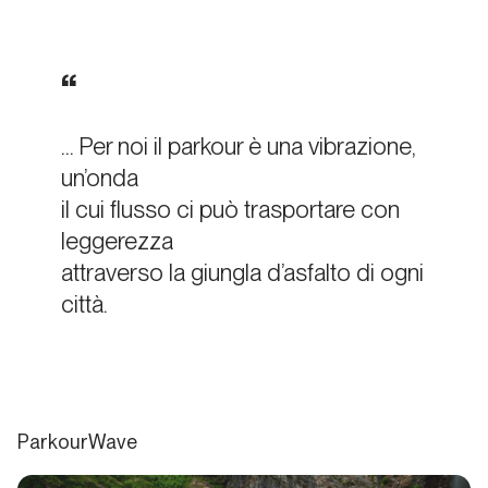
Prefazione
... Per noi il parkour è una vibrazione,
Capitolo
001
un’onda
Introduzione
il cui flusso ci può trasportare con
leggerezza
attraverso la giungla d’asfalto di ogni
Capitolo
002
città.
La
dimensione
esplorativa
ParkourWave
Capitolo
003