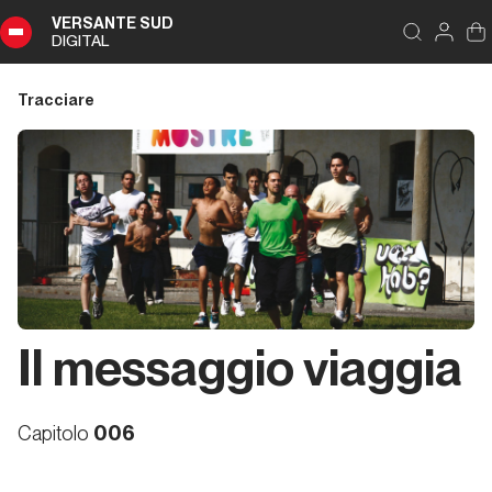
VERSANTE SUD
DIGITAL
Capitoli
Chiudi
DIGITAL
Tracciare
Sommario
Capitoli
Contestualizzazione
Il messaggio viaggia
Nota
Capitolo
006
delle
“autrici”