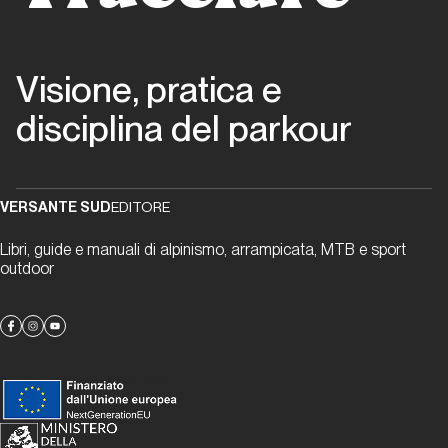
Capitolo
009
Visione, pratica e
Tracce
disciplina del parkour
biografiche:
un
racconto a
più voci
VERSANTE SUD
EDITORE
Libri, guide e manuali di alpinismo, arrampicata, MTB e sport
outdoor
Allegati
Ringraziamenti